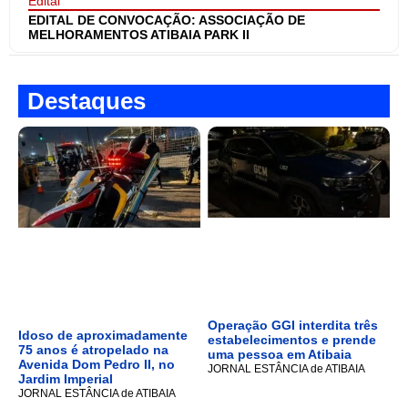
Edital
EDITAL DE CONVOCAÇÃO: ASSOCIAÇÃO DE
MELHORAMENTOS ATIBAIA PARK II
Destaques
Operação GGI interdita três
Idoso de aproximadamente
estabelecimentos e prende
75 anos é atropelado na
uma pessoa em Atibaia
Avenida Dom Pedro II, no
JORNAL ESTÂNCIA de ATIBAIA
Jardim Imperial
JORNAL ESTÂNCIA de ATIBAIA