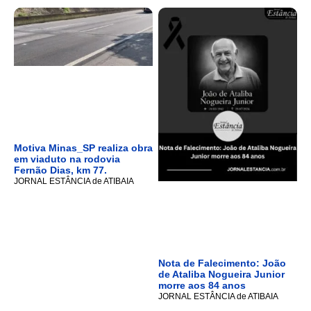
Motiva Minas_SP realiza obra
em viaduto na rodovia
Fernão Dias, km 77.
JORNAL ESTÂNCIA de ATIBAIA
Nota de Falecimento: João
de Ataliba Nogueira Junior
morre aos 84 anos
JORNAL ESTÂNCIA de ATIBAIA