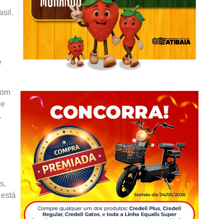
e
sil.
e
com
de
.
s,
 está