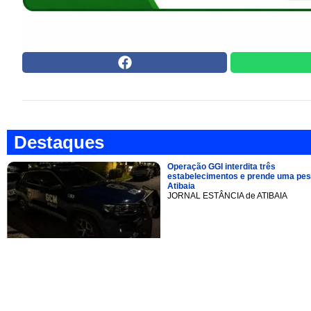
Destaques
Operação GGI interdita três
estabelecimentos e prende uma pe
Atibaia
JORNAL ESTÂNCIA de ATIBAIA