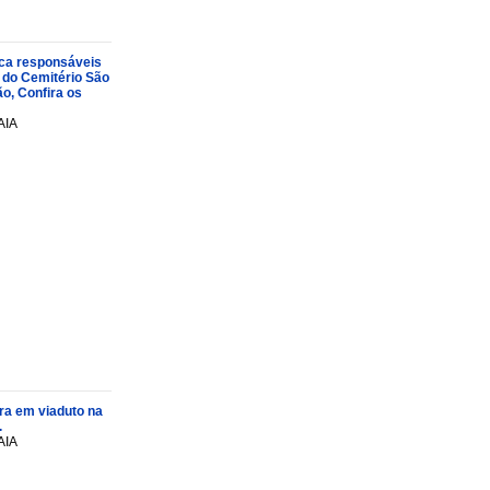
oca responsáveis
 do Cemitério São
o, Confira os
AIA
ra em viaduto na
.
AIA