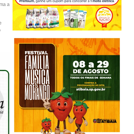
rma a
e
o