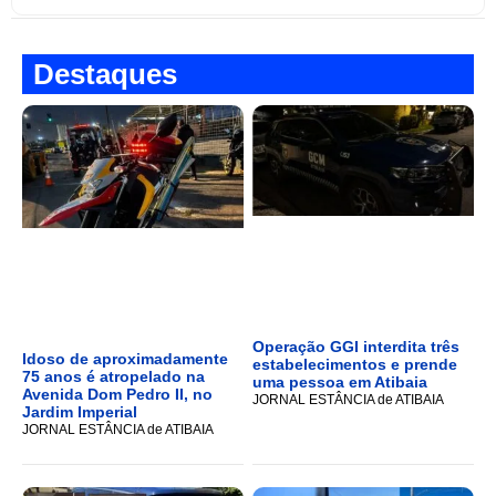
Destaques
Operação GGI interdita três
Idoso de aproximadamente
estabelecimentos e prende
75 anos é atropelado na
uma pessoa em Atibaia
Avenida Dom Pedro II, no
JORNAL ESTÂNCIA de ATIBAIA
Jardim Imperial
JORNAL ESTÂNCIA de ATIBAIA