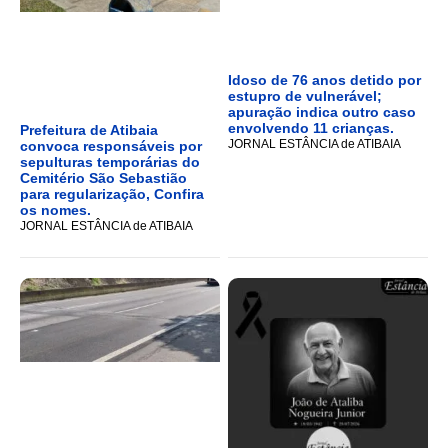
Idoso de 76 anos detido por
estupro de vulnerável;
apuração indica outro caso
envolvendo 11 crianças.
Prefeitura de Atibaia
JORNAL ESTÂNCIA de ATIBAIA
convoca responsáveis por
sepulturas temporárias do
Cemitério São Sebastião
para regularização, Confira
os nomes.
JORNAL ESTÂNCIA de ATIBAIA