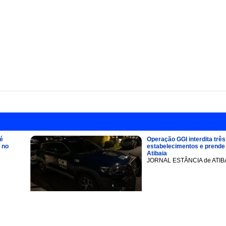
é
Operação GGI interdita três
 no
estabelecimentos e prend
Atibaia
JORNAL ESTÂNCIA de ATIB