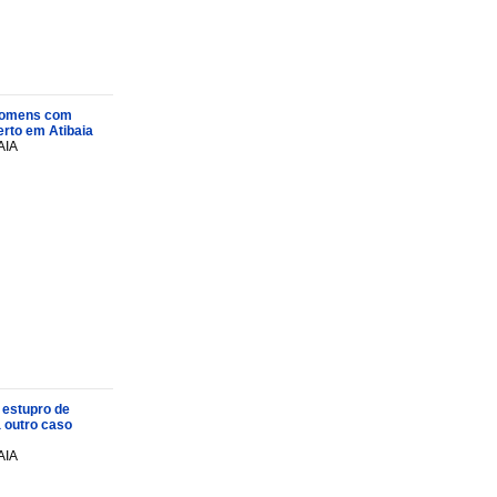
s homens com
rto em Atibaia
AIA
 estupro de
a outro caso
AIA