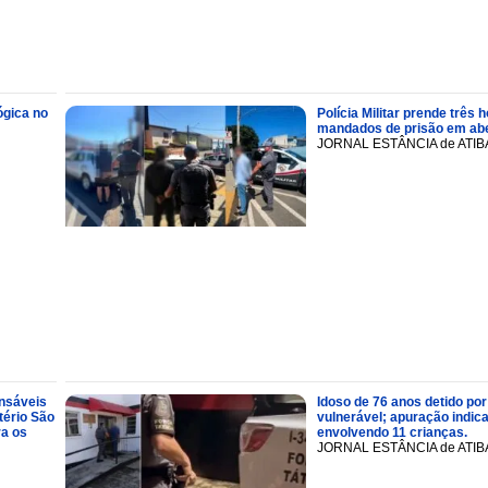
ógica no
Polícia Militar prende trê
mandados de prisão em abe
JORNAL ESTÂNCIA de ATIB
onsáveis
Idoso de 76 anos detido por
tério São
vulnerável; apuração indic
ra os
envolvendo 11 crianças.
JORNAL ESTÂNCIA de ATIB