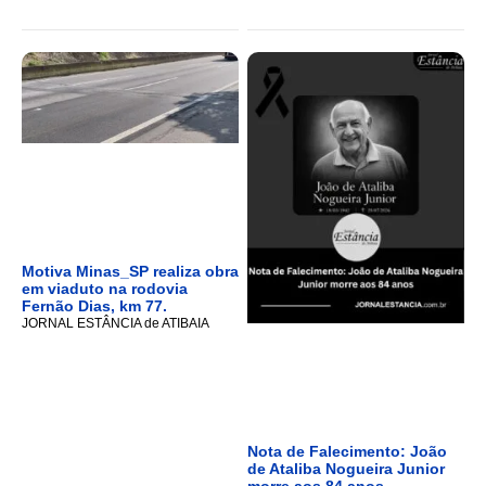
Motiva Minas_SP realiza obra
em viaduto na rodovia
Fernão Dias, km 77.
JORNAL ESTÂNCIA de ATIBAIA
Nota de Falecimento: João
de Ataliba Nogueira Junior