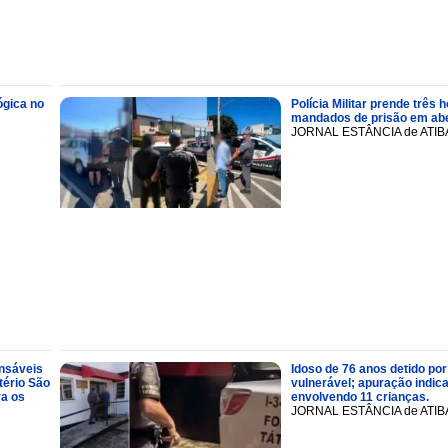
ógica no
Polícia Militar prende trê
mandados de prisão em abe
JORNAL ESTÂNCIA de ATIB
onsáveis
Idoso de 76 anos detido por
tério São
vulnerável; apuração indic
ra os
envolvendo 11 crianças.
JORNAL ESTÂNCIA de ATIB