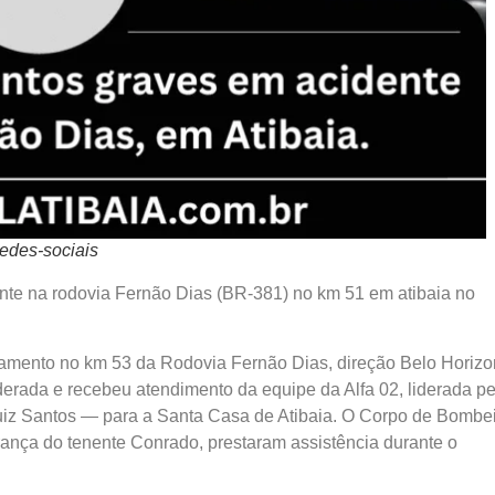
redes-sociais
ente na rodovia Fernão Dias (BR-381) no km 51 em atibaia no
mento no km 53 da Rodovia Fernão Dias, direção Belo Horizo
erada e recebeu atendimento da equipe da Alfa 02, liderada pe
Luiz Santos — para a Santa Casa de Atibaia. O Corpo de Bombe
rança do tenente Conrado, prestaram assistência durante o