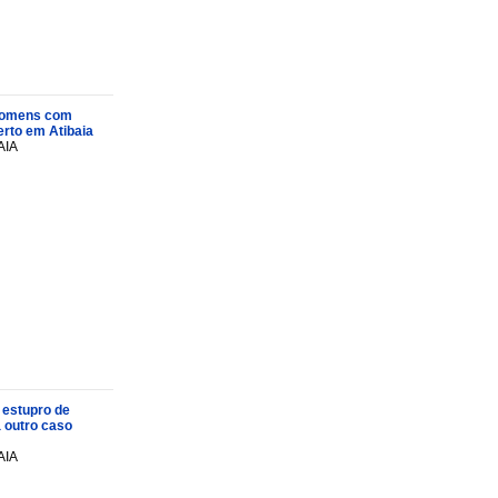
s homens com
rto em Atibaia
AIA
 estupro de
a outro caso
AIA