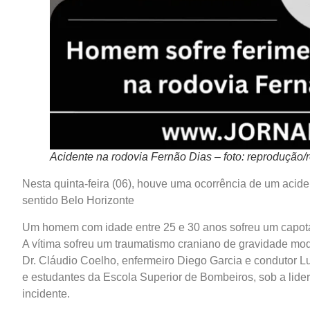
Acidente na rodovia Fernão Dias – foto: reprodução/
Nesta quinta-feira (06), houve uma ocorrência de um acid
sentido Belo Horizonte
Um homem com idade entre 25 e 30 anos sofreu um capota
A vítima sofreu um traumatismo craniano de gravidade mod
Dr. Cláudio Coelho, enfermeiro Diego Garcia e condutor 
e estudantes da Escola Superior de Bombeiros, sob a lide
incidente.