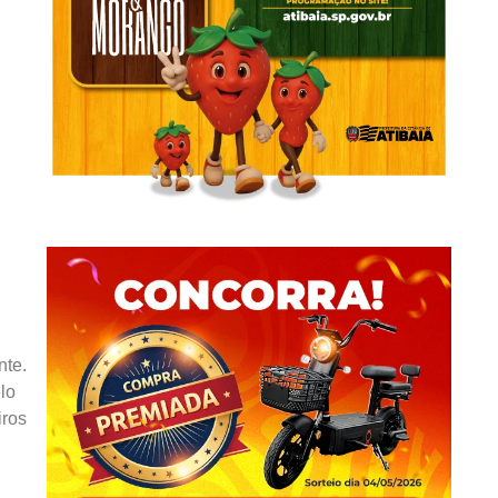
nte.
lo
iros