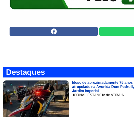
Destaques
Idoso de aproximadamente 75 anos 
atropelado na Avenida Dom Pedro II,
Jardim Imperial
JORNAL ESTÂNCIA de ATIBAIA