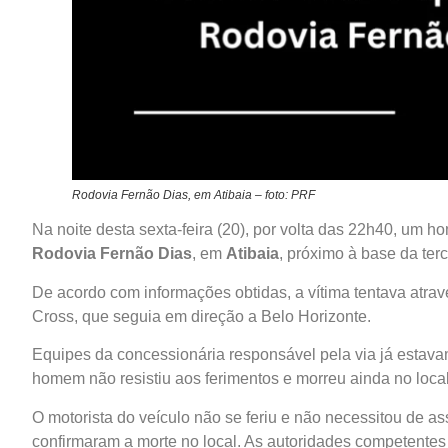
Rodovia Fernão Dias, em Atibaia – foto: PRF
Na noite desta sexta-feira (20), por volta das 22h40, um
Rodovia Fernão Dias
, em
Atibaia
, próximo à base da ter
De acordo com informações obtidas, a vítima tentava atrav
Cross, que seguia em direção a Belo Horizonte.
Equipes da concessionária responsável pela via já estava
homem não resistiu aos ferimentos e morreu ainda no local
O motorista do veículo não se feriu e não necessitou de
confirmaram a morte no local. As autoridades competentes 