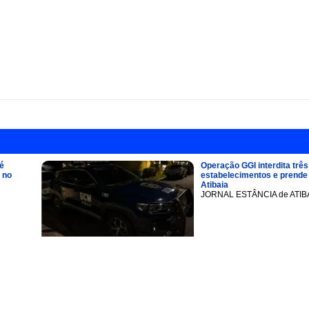
é
Operação GGI interdita três
 no
estabelecimentos e prend
Atibaia
JORNAL ESTÂNCIA de ATIB