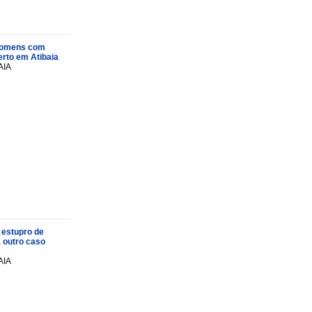
s homens com
rto em Atibaia
AIA
 estupro de
a outro caso
AIA