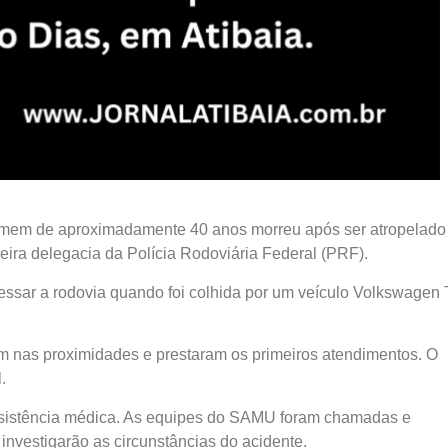
 homem de aproximadamente 40 anos morreu após ser atropelado
ceira delegacia da Polícia Rodoviária Federal (PRF).
essar a rodovia quando foi colhida por um veículo Volkswagen 
m nas proximidades e prestaram os primeiros atendimentos. O
.
 assistência médica. As equipes do SAMU foram chamadas e
investigarão as circunstâncias do acidente.