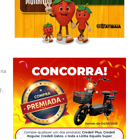
 na
T-