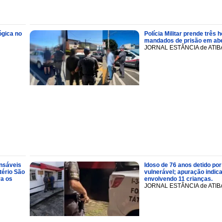
ógica no
Polícia Militar prende trê
mandados de prisão em abe
JORNAL ESTÂNCIA de ATIB
onsáveis
Idoso de 76 anos detido por
tério São
vulnerável; apuração indic
ra os
envolvendo 11 crianças.
JORNAL ESTÂNCIA de ATIB