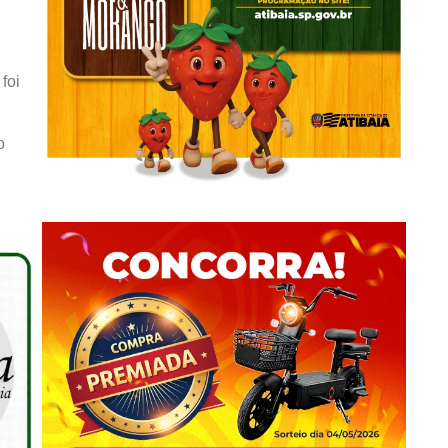
foi
o