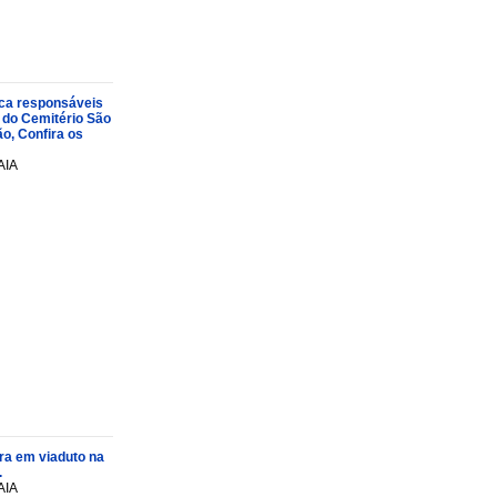
oca responsáveis
 do Cemitério São
o, Confira os
AIA
ra em viaduto na
.
AIA