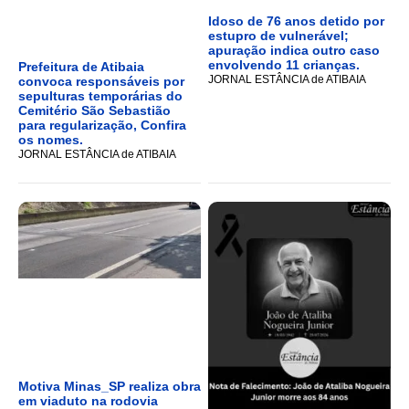
Idoso de 76 anos detido por
estupro de vulnerável;
apuração indica outro caso
envolvendo 11 crianças.
Prefeitura de Atibaia
JORNAL ESTÂNCIA de ATIBAIA
convoca responsáveis por
sepulturas temporárias do
Cemitério São Sebastião
para regularização, Confira
os nomes.
JORNAL ESTÂNCIA de ATIBAIA
Motiva Minas_SP realiza obra
em viaduto na rodovia