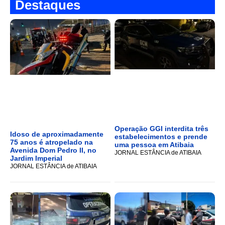
Destaques
Operação GGI interdita três
Idoso de aproximadamente
estabelecimentos e prende
75 anos é atropelado na
uma pessoa em Atibaia
Avenida Dom Pedro II, no
JORNAL ESTÂNCIA de ATIBAIA
Jardim Imperial
JORNAL ESTÂNCIA de ATIBAIA