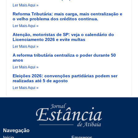
Ler Mais Aqui »
Reforma Tributária: mais carga, mais centralização e
o velho problema dos créditos continua.
Ler Mais Aqui »
Atenção, motoristas de SP: veja o calendário do
Licenciamento 2026 e evite multas
Ler Mais Aqui »
A reforma tributária centraliza o poder durante 50
anos
Ler Mais Aqui »
Eleições 2026: convenções partidárias podem ser
realizadas até 5 de agosto
Ler Mais Aqui »
Navegação
Início
Empregos