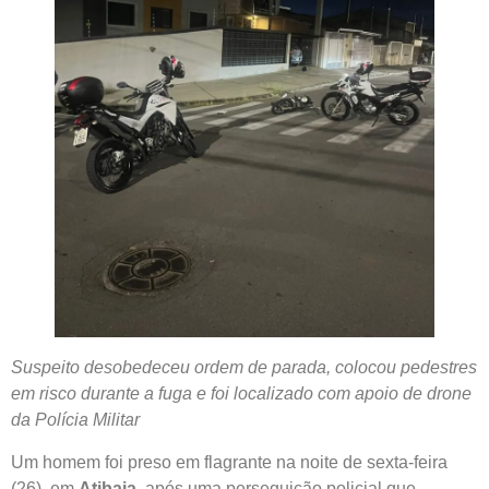
Suspeito desobedeceu ordem de parada, colocou pedestres
em risco durante a fuga e foi localizado com apoio de drone
da Polícia Militar
Um homem foi preso em flagrante na noite de sexta-feira
(26), em
Atibaia
, após uma perseguição policial que