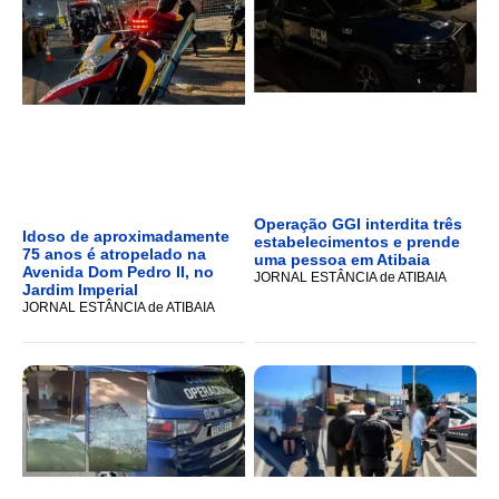
Operação GGI interdita três
Idoso de aproximadamente
estabelecimentos e prende
75 anos é atropelado na
uma pessoa em Atibaia
Avenida Dom Pedro II, no
JORNAL ESTÂNCIA de ATIBAIA
Jardim Imperial
JORNAL ESTÂNCIA de ATIBAIA