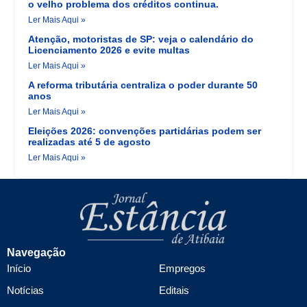
o velho problema dos créditos continua.
Ler Mais Aqui »
Atenção, motoristas de SP: veja o calendário do
Licenciamento 2026 e evite multas
Ler Mais Aqui »
A reforma tributária centraliza o poder durante 50
anos
Ler Mais Aqui »
Eleições 2026: convenções partidárias podem ser
realizadas até 5 de agosto
Ler Mais Aqui »
Navegação
Início
Empregos
Notícias
Editais