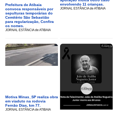
apuração indica outro caso
envolvendo 11 crianças.
Prefeitura de Atibaia
JORNAL ESTÂNCIA de ATIBAIA
convoca responsáveis por
sepulturas temporárias do
Cemitério São Sebastião
para regularização, Confira
os nomes.
JORNAL ESTÂNCIA de ATIBAIA
Motiva Minas_SP realiza obra
em viaduto na rodovia
Fernão Dias, km 77.
JORNAL ESTÂNCIA de ATIBAIA