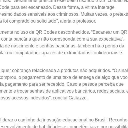
ítimas. “Geralmente praticam este delito usando SMS, contato vi
ode para ser escaneado. Dessa forma, a vítima interage
esmo dados sensíveis aos criminosos. Muitas vezes, o pretext
oi comprado ou solicitado”, alerta o professor.
ustamente no uso de QR Codes desconhecidos. “Escanear um QR
 conta bancária que não corresponda com a sua expectativa”,
ta de nascimento e senhas bancárias, também há o perigo da
ular ou computador, capazes de extrair dados confidenciais e
alquer cobrança relacionada a produtos não adquiridos. “O sinal
 comprou, o pagamento de uma taxa de entrega de algo que voc
ia pagamento para ser recebido. Caso a pessoa perceba que
nte e trocar senhas de aplicativos bancários, redes sociais, 
 novos acessos indevidos”, conclui Galiazzo.
 liderar o caminho da inovação educacional no Brasil. Reconhe
senvolvimento de habilidades e competências e por possibilita