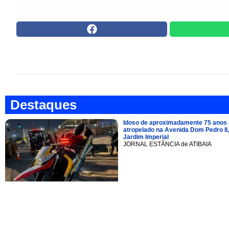
Destaques
Idoso de aproximadamente 75 anos 
atropelado na Avenida Dom Pedro II,
Jardim Imperial
JORNAL ESTÂNCIA de ATIBAIA