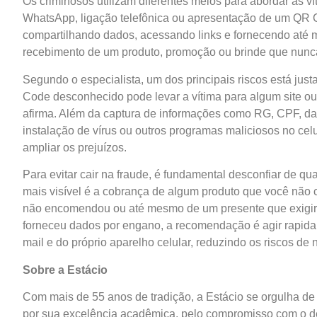
Os criminosos utilizam diferentes meios para abordar as v
WhatsApp, ligação telefônica ou apresentação de um QR C
compartilhando dados, acessando links e fornecendo até m
recebimento de um produto, promoção ou brinde que nunca f
Segundo o especialista, um dos principais riscos está j
Code desconhecido pode levar a vítima para algum site ou
afirma. Além da captura de informações como RG, CPF, da
instalação de vírus ou outros programas maliciosos no cel
ampliar os prejuízos.
Para evitar cair na fraude, é fundamental desconfiar de qu
mais visível é a cobrança de algum produto que você não
não encomendou ou até mesmo de um presente que exigir
forneceu dados por engano, a recomendação é agir rapidame
mail e do próprio aparelho celular, reduzindo os riscos de
Sobre a Estácio
Com mais de 55 anos de tradição, a Estácio se orgulha de
por sua excelência acadêmica, pelo compromisso com o de