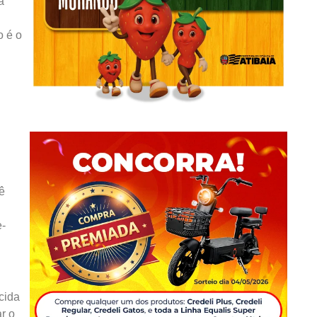
a
o é o
ê
e-
cida
r o