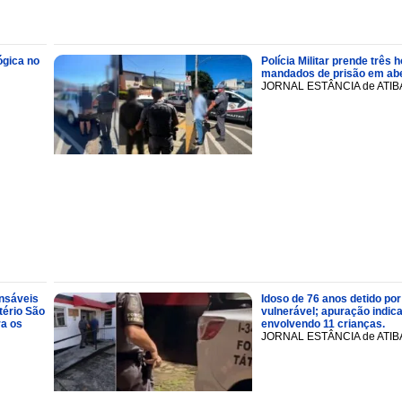
ógica no
Polícia Militar prende trê
mandados de prisão em abe
JORNAL ESTÂNCIA de ATIB
onsáveis
Idoso de 76 anos detido por
tério São
vulnerável; apuração indic
ra os
envolvendo 11 crianças.
JORNAL ESTÂNCIA de ATIB