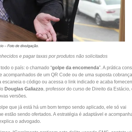
io – Foto de divulgação.
nhecidos e pagar taxas por produtos não solicitados
todo o país: o chamado “
golpe da encomenda
”. A prática cons
mente acompanhados de um QR Code ou de uma suposta cobrança
ima escaneia o código ou acessa o link indicado e acaba fornece
do
Douglas Galiazzo
, professor do curso de Direito da Estácio,
ovas versões.
lpe que já está há um bom tempo sendo aplicado, ele só vai
ue estão sendo ofertados. A estratégia é adaptável e acompanh
explica o advogado.