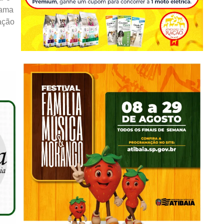
gama
ação