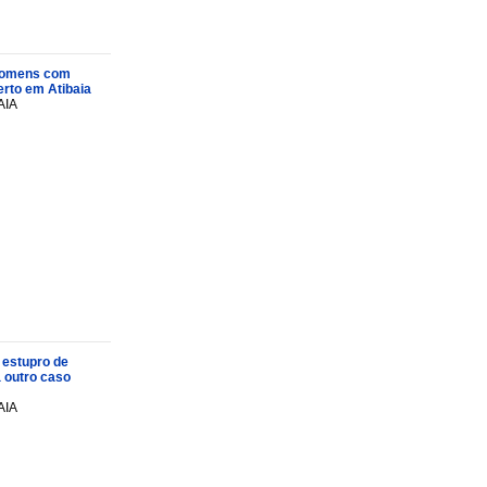
s homens com
rto em Atibaia
AIA
 estupro de
a outro caso
AIA