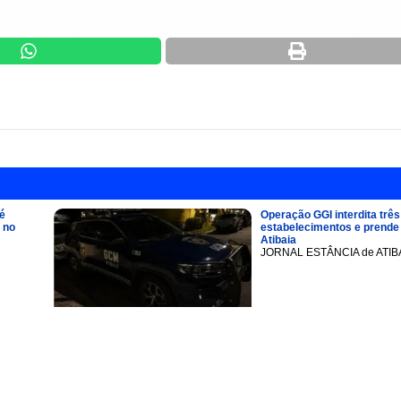
é
Operação GGI interdita três
 no
estabelecimentos e prend
Atibaia
JORNAL ESTÂNCIA de ATIB