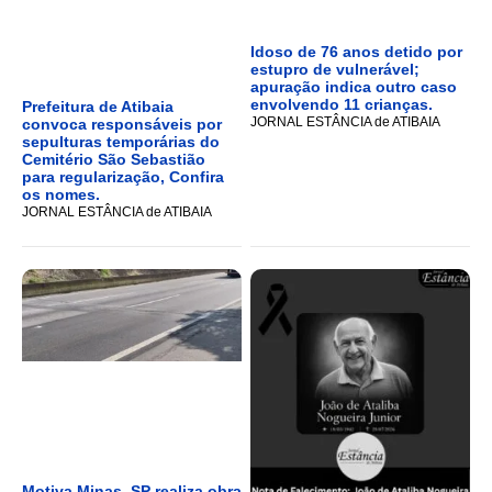
Idoso de 76 anos detido por
estupro de vulnerável;
apuração indica outro caso
envolvendo 11 crianças.
Prefeitura de Atibaia
JORNAL ESTÂNCIA de ATIBAIA
convoca responsáveis por
sepulturas temporárias do
Cemitério São Sebastião
para regularização, Confira
os nomes.
JORNAL ESTÂNCIA de ATIBAIA
Motiva Minas_SP realiza obra