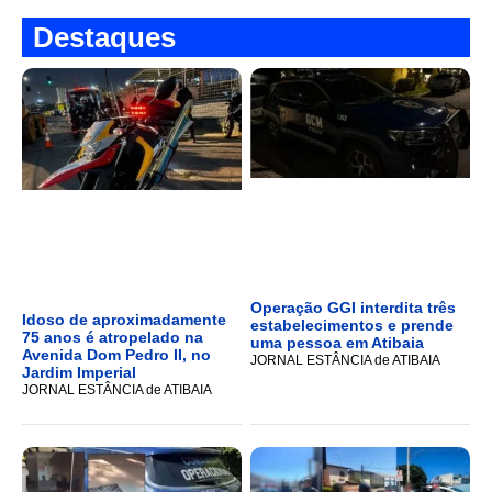
Destaques
Operação GGI interdita três
Idoso de aproximadamente
estabelecimentos e prende
75 anos é atropelado na
uma pessoa em Atibaia
Avenida Dom Pedro II, no
JORNAL ESTÂNCIA de ATIBAIA
Jardim Imperial
JORNAL ESTÂNCIA de ATIBAIA