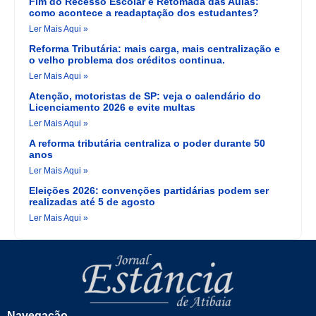
Fim do Recesso Escolar e Retomada das Aulas:
como acontece a readaptação dos estudantes?
Ler Mais Aqui »
Reforma Tributária: mais carga, mais centralização e
o velho problema dos créditos continua.
Ler Mais Aqui »
Atenção, motoristas de SP: veja o calendário do
Licenciamento 2026 e evite multas
Ler Mais Aqui »
A reforma tributária centraliza o poder durante 50
anos
Ler Mais Aqui »
Eleições 2026: convenções partidárias podem ser
realizadas até 5 de agosto
Ler Mais Aqui »
Navegação