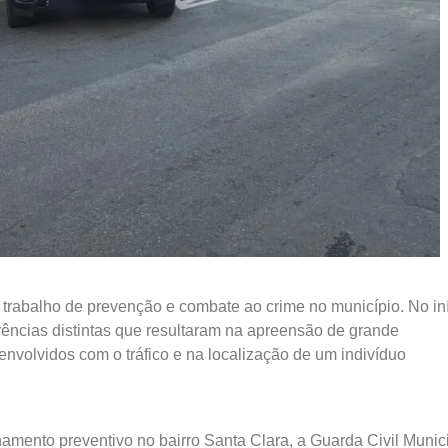
o trabalho de prevenção e combate ao crime no município. No in
ncias distintas que resultaram na apreensão de grande
nvolvidos com o tráfico e na localização de um indivíduo
hamento preventivo no bairro Santa Clara, a Guarda Civil Munic