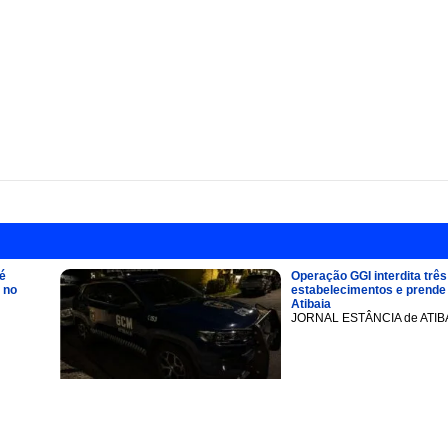
é
Operação GGI interdita três
 no
estabelecimentos e prend
Atibaia
JORNAL ESTÂNCIA de ATIB