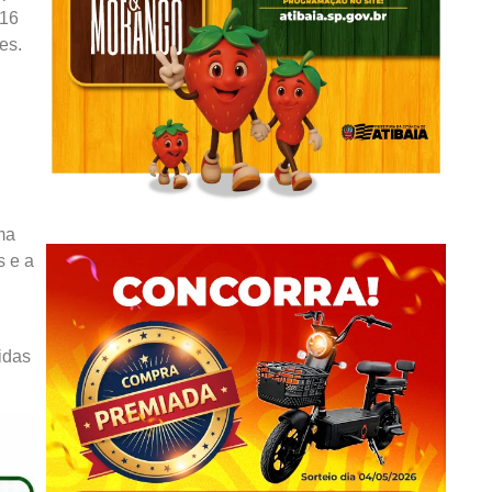
 16
es.
ma
s e a
idas