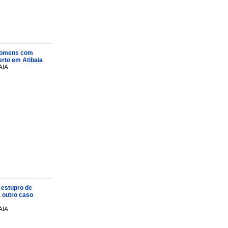
s homens com
rto em Atibaia
AIA
 estupro de
a outro caso
AIA