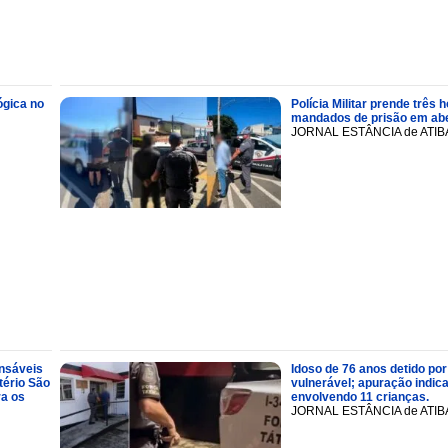
ógica no
Polícia Militar prende trê
mandados de prisão em abe
JORNAL ESTÂNCIA de ATIB
onsáveis
Idoso de 76 anos detido por
tério São
vulnerável; apuração indic
ra os
envolvendo 11 crianças.
JORNAL ESTÂNCIA de ATIB