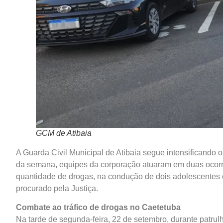
GCM de Atibaia
A Guarda Civil Municipal de Atibaia segue intensificando 
da semana, equipes da corporação atuaram em duas ocorrê
quantidade de drogas, na condução de dois adolescentes e
procurado pela Justiça.
Combate ao tráfico de drogas no Caetetuba
Na tarde de segunda-feira, 22 de setembro, durante patrul