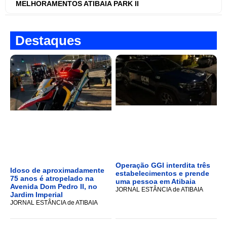
MELHORAMENTOS ATIBAIA PARK II
Destaques
Operação GGI interdita três
Idoso de aproximadamente
estabelecimentos e prende
75 anos é atropelado na
uma pessoa em Atibaia
Avenida Dom Pedro II, no
JORNAL ESTÂNCIA de ATIBAIA
Jardim Imperial
JORNAL ESTÂNCIA de ATIBAIA