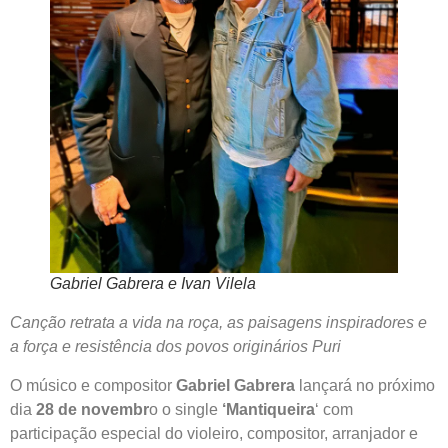
Gabriel Gabrera e Ivan Vilela
Canção retrata a vida na roça, as paisagens inspiradores e
a força e resistência dos povos originários Puri
O músico e compositor
Gabriel Gabrera
lançará no próximo
dia
28 de novembr
o o single
‘Mantiqueira
‘ com
participação especial do violeiro, compositor, arranjador e