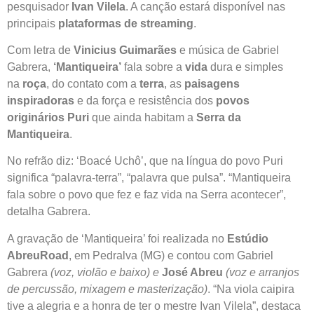
pesquisador
Ivan Vilela
. A canção estará disponível nas
principais
plataformas de streaming
.
Com letra de
Vinicius Guimarães
e música de Gabriel
Gabrera,
‘Mantiqueira’
fala sobre a
vida
dura e simples
na
roça
, do contato com a
terra
, as
paisagens
inspiradoras
e da força e resistência dos
povos
originários Puri
que ainda habitam a
Serra da
Mantiqueira
.
No refrão diz: ‘Boacé Uchô’, que na língua do povo Puri
significa “palavra-terra”, “palavra que pulsa”. “Mantiqueira
fala sobre o povo que fez e faz vida na Serra acontecer”,
detalha Gabrera.
A gravação de ‘Mantiqueira’ foi realizada no
Estúdio
AbreuRoad
, em Pedralva (MG) e contou com Gabriel
Gabrera
(voz, violão e baixo) e
José Abreu
(voz e arranjos
de percussão, mixagem e masterização)
. “Na viola caipira
tive a alegria e a honra de ter o mestre Ivan Vilela”, destaca