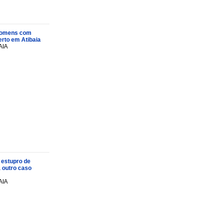
s homens com
rto em Atibaia
AIA
 estupro de
a outro caso
AIA