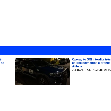
é
Operação GGI interdita três
 no
estabelecimentos e prend
Atibaia
JORNAL ESTÂNCIA de ATIB