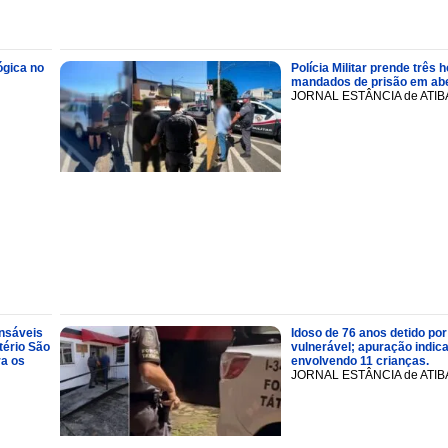
ógica no
Polícia Militar prende trê
mandados de prisão em abe
JORNAL ESTÂNCIA de ATIB
onsáveis
Idoso de 76 anos detido por
tério São
vulnerável; apuração indic
ra os
envolvendo 11 crianças.
JORNAL ESTÂNCIA de ATIB