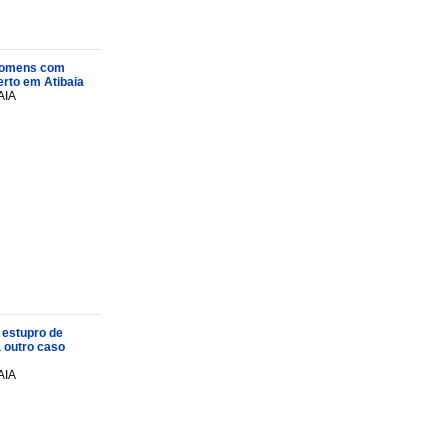
s homens com
rto em Atibaia
AIA
 estupro de
a outro caso
AIA