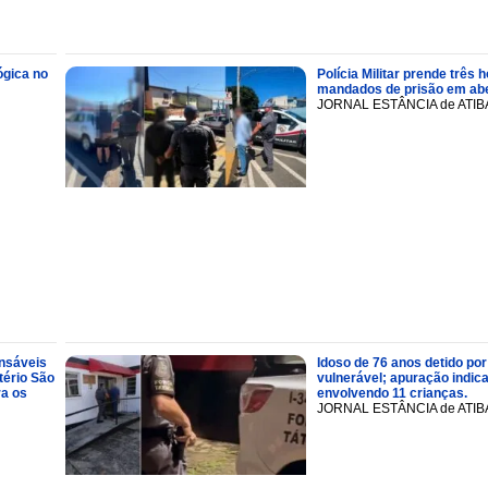
ógica no
Polícia Militar prende trê
mandados de prisão em abe
JORNAL ESTÂNCIA de ATIB
onsáveis
Idoso de 76 anos detido por
tério São
vulnerável; apuração indic
ra os
envolvendo 11 crianças.
JORNAL ESTÂNCIA de ATIB