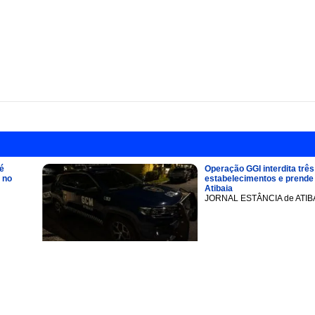
é
Operação GGI interdita três
 no
estabelecimentos e prend
Atibaia
JORNAL ESTÂNCIA de ATIB