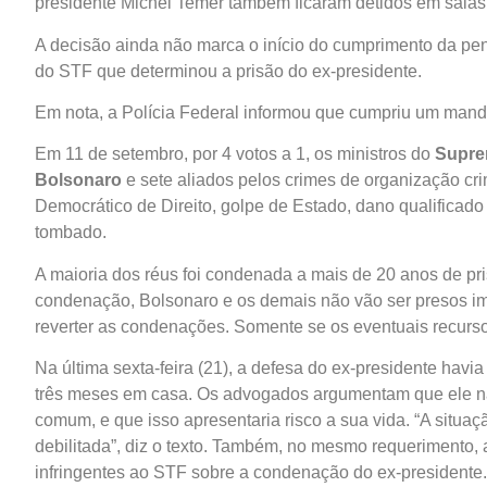
presidente Michel Temer também ficaram detidos em sala
A decisão ainda não marca o início do cumprimento da pen
do STF que determinou a prisão do ex-presidente.
Em nota, a Polícia Federal informou que cumpriu um mand
Em 11 de setembro, por 4 votos a 1, os ministros do
Supre
Bolsonaro
e sete aliados pelos crimes de organização cri
Democrático de Direito, golpe de Estado, dano qualificado
tombado.
A maioria dos réus foi condenada a mais de 20 anos de pr
condenação, Bolsonaro e os demais não vão ser presos im
reverter as condenações. Somente se os eventuais recursos
Na última sexta-feira (21), a defesa do ex-presidente havi
três meses em casa. Os advogados argumentam que ele não
comum, e que isso apresentaria risco a sua vida. “A situa
debilitada”, diz o texto. Também, no mesmo requerimento, 
infringentes ao STF sobre a condenação do ex-presidente.