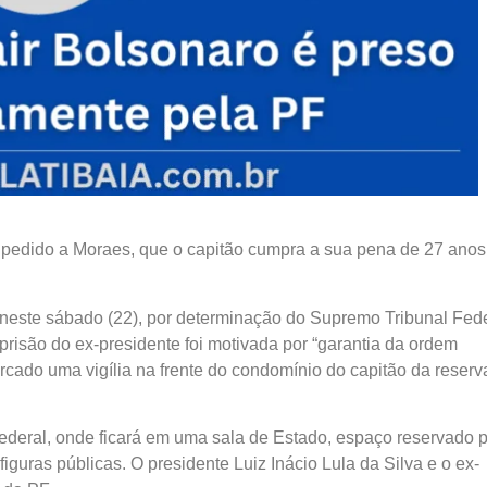
ia pedido a Moraes, que o capitão cumpra a sua pena de 27 anos
, neste sábado (22), por determinação do Supremo Tribunal Fede
prisão do ex-presidente foi motivada por “garantia da ordem
arcado uma vigília na frente do condomínio do capitão da reserv
Federal, onde ficará em uma sala de Estado, espaço reservado 
iguras públicas. O presidente Luiz Inácio Lula da Silva e o ex-