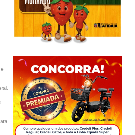
 e
ral.
a
para