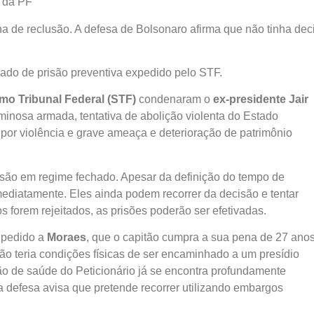
s da PF
a de reclusão. A defesa de Bolsonaro afirma que não tinha dec
ado de prisão preventiva expedido pelo STF.
mo Tribunal Federal (STF)
condenaram o
ex-presidente Jair
minosa armada, tentativa de abolição violenta do Estado
 por violência e grave ameaça e deterioração de patrimônio
isão em regime fechado. Apesar da definição do tempo de
ediatamente. Eles ainda podem recorrer da decisão e tentar
 forem rejeitados, as prisões poderão ser efetivadas.
a pedido a
Moraes
, que o capitão cumpra a sua pena de 27 ano
 teria condições físicas de ser encaminhado a um presídio
ção de saúde do Peticionário já se encontra profundamente
a defesa avisa que pretende recorrer utilizando embargos