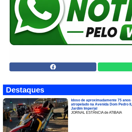
Destaques
Idoso de aproximadamente 75 anos 
atropelado na Avenida Dom Pedro II,
Jardim Imperial
JORNAL ESTÂNCIA de ATIBAIA