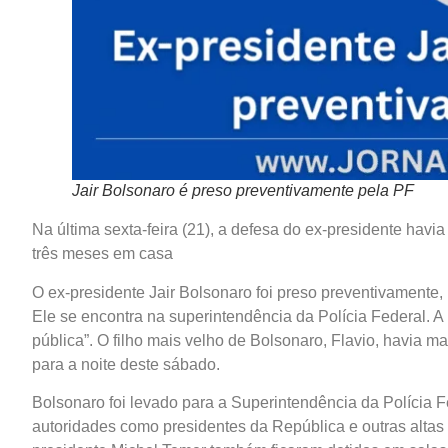
Jair Bolsonaro é preso preventivamente pela PF
Na última sexta-feira (21), a defesa do ex-presidente hav
três meses em casa
O ex-presidente Jair Bolsonaro foi preso preventivamente
Ele se encontra na superintendência da Polícia Federal. A 
pública”. O filho mais velho de Bolsonaro, Flavio, havia m
para a noite deste sábado.
Bolsonaro foi levado para a Superintendência da Polícia 
autoridades como presidentes da República e outras altas f