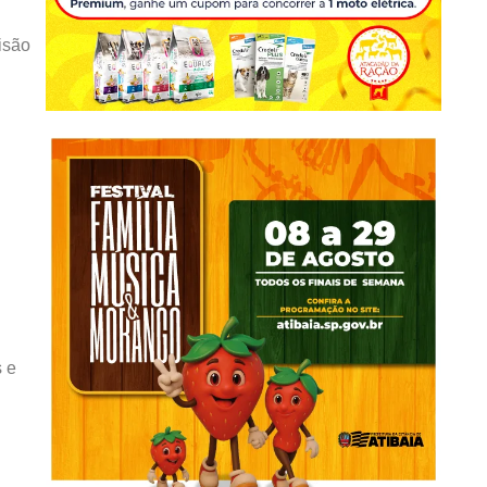
isão
s e