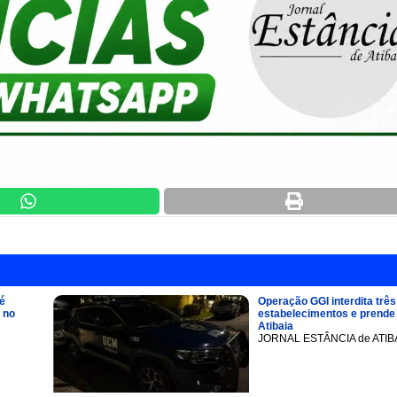
é
Operação GGI interdita três
 no
estabelecimentos e prend
Atibaia
JORNAL ESTÂNCIA de ATIB