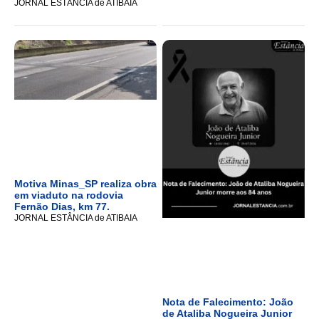
JORNAL ESTÂNCIA de ATIBAIA
Motiva Minas_SP realiza obra
em viaduto na rodovia
Fernão Dias, km 77.
JORNAL ESTÂNCIA de ATIBAIA
Nota de Falecimento: João
de Ataliba Nogueira Junior