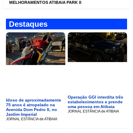
MELHORAMENTOS ATIBAIA PARK II
Destaques
Operação GGI interdita três
Idoso de aproximadamente
estabelecimentos e prende
75 anos é atropelado na
uma pessoa em Atibaia
Avenida Dom Pedro II, no
JORNAL ESTÂNCIA de ATIBAIA
Jardim Imperial
JORNAL ESTÂNCIA de ATIBAIA