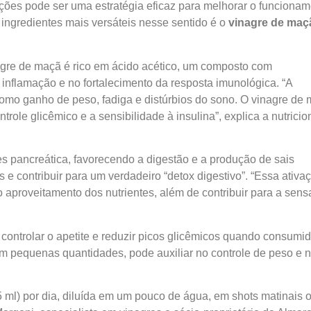
ições pode ser uma estratégia eficaz para melhorar o funciona
 ingredientes mais versáteis nesse sentido é o
vinagre de maç
agre de maçã é rico em ácido acético, um composto com
inflamação e no fortalecimento da resposta imunológica. “A
omo ganho de peso, fadiga e distúrbios do sono. O vinagre de
role glicêmico e a sensibilidade à insulina”, explica a nutricio
es pancreática, favorecendo a digestão e a produção de sais
s e contribuir para um verdadeiro “detox digestivo”. “Essa ativa
o aproveitamento dos nutrientes, além de contribuir para a sen
controlar o apetite e reduzir picos glicêmicos quando consumi
em pequenas quantidades, pode auxiliar no controle de peso e 
 ml) por dia, diluída em um pouco de água, em shots matinais 