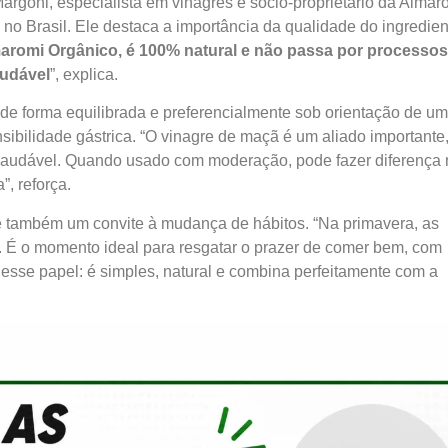
rgoni, especialista em vinagres e sócio-proprietário da Almar
 no Brasil. Ele destaca a importância da qualidade do ingredien
aromi Orgânico, é 100% natural e não passa por processos
audável
”, explica.
 de forma equilibrada e preferencialmente sob orientação de um
ibilidade gástrica. “O vinagre de maçã é um aliado importante
r saudável. Quando usado com moderação, pode fazer diferença
”, reforça.
 é também um convite à mudança de hábitos. “Na primavera, as
 É o momento ideal para resgatar o prazer de comer bem, com
esse papel: é simples, natural e combina perfeitamente com a