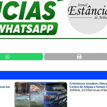
Criminosos invadem clínica
ssoa em
Centro de Atibaia e furtam 
JORNAL ESTÂNCIA de ATIB