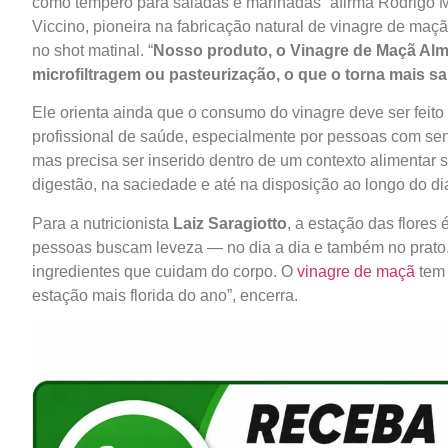
como tempero para saladas e marinadas” afirma Rodrigo Ma
Viccino, pioneira na fabricação natural de vinagre de maçã
no shot matinal. “
Nosso produto, o Vinagre de Maçã Alm
microfiltragem ou pasteurização, o que o torna mais s
Ele orienta ainda que o consumo do vinagre deve ser feito
profissional de saúde, especialmente por pessoas com sens
mas precisa ser inserido dentro de um contexto alimenta
digestão, na saciedade e até na disposição ao longo do dia
Para a nutricionista
Laiz Saragiotto
, a estação das flores
pessoas buscam leveza — no dia a dia e também no prato.
ingredientes que cuidam do corpo. O
vinagre de maçã
tem 
estação mais florida do ano”, encerra.