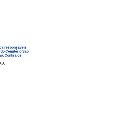
oca responsáveis
 do Cemitério São
o, Confira os
AIA