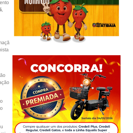
mento
ã
,
 maçã
nista
ção
sação
do
no
ou