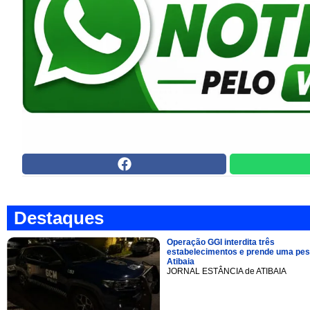
Destaques
Operação GGI interdita três
estabelecimentos e prende uma pe
Atibaia
JORNAL ESTÂNCIA de ATIBAIA