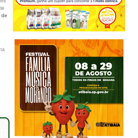
omi
te
 de
,
 na