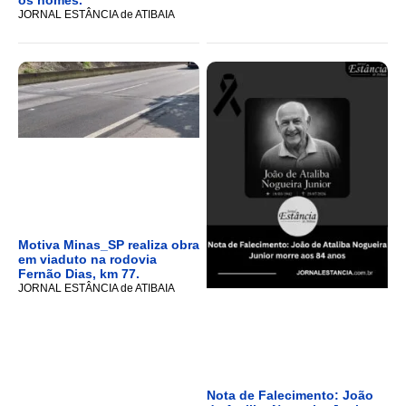
os nomes.
JORNAL ESTÂNCIA de ATIBAIA
Motiva Minas_SP realiza obra
em viaduto na rodovia
Fernão Dias, km 77.
JORNAL ESTÂNCIA de ATIBAIA
Nota de Falecimento: João