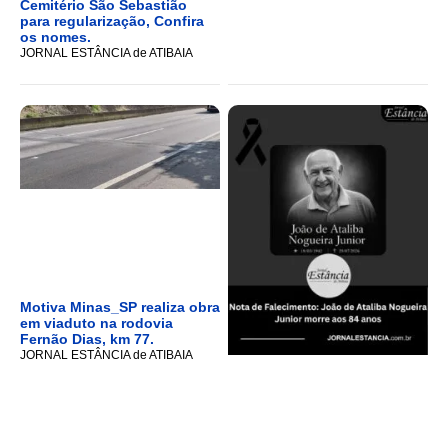
Cemitério São Sebastião
para regularização, Confira
os nomes.
JORNAL ESTÂNCIA de ATIBAIA
Motiva Minas_SP realiza obra
em viaduto na rodovia
Fernão Dias, km 77.
JORNAL ESTÂNCIA de ATIBAIA