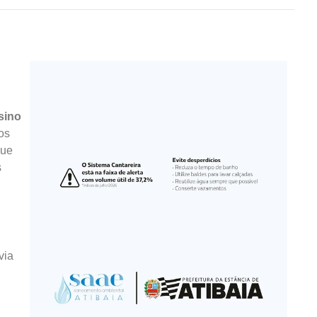
sino
os
que
s
via