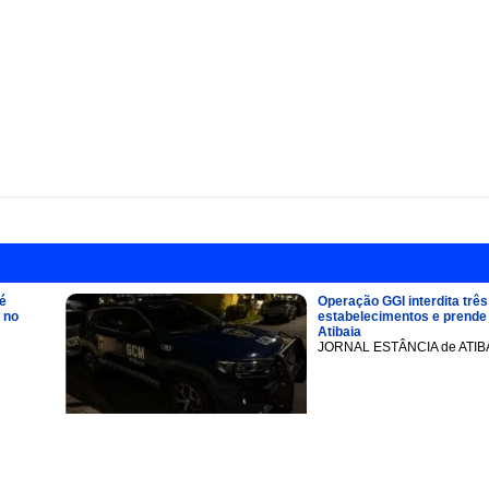
é
Operação GGI interdita três
 no
estabelecimentos e prend
Atibaia
JORNAL ESTÂNCIA de ATIB