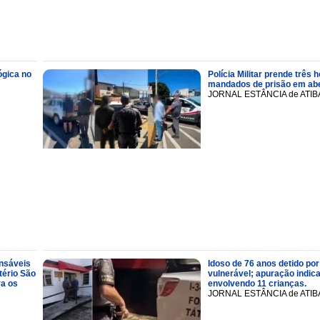
ógica no
Polícia Militar prende trê
mandados de prisão em abe
JORNAL ESTÂNCIA de ATIB
onsáveis
Idoso de 76 anos detido por
tério São
vulnerável; apuração indic
ra os
envolvendo 11 crianças.
JORNAL ESTÂNCIA de ATIB