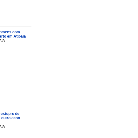
s homens com
rto em Atibaia
AIA
 estupro de
a outro caso
AIA