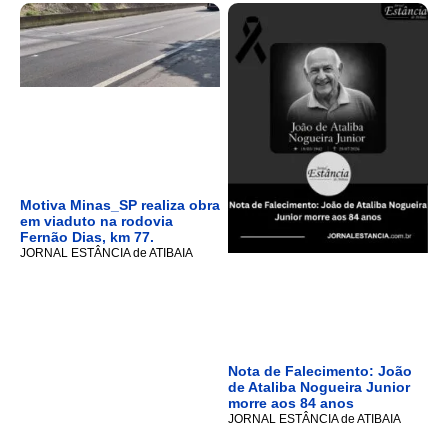
Motiva Minas_SP realiza obra
em viaduto na rodovia
Fernão Dias, km 77.
JORNAL ESTÂNCIA de ATIBAIA
Nota de Falecimento: João
de Ataliba Nogueira Junior
morre aos 84 anos
JORNAL ESTÂNCIA de ATIBAIA