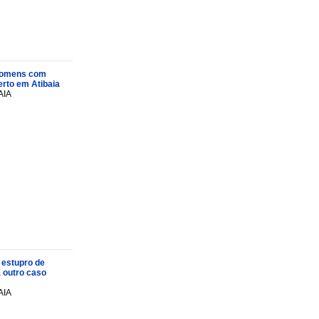
s homens com
rto em Atibaia
AIA
 estupro de
a outro caso
AIA