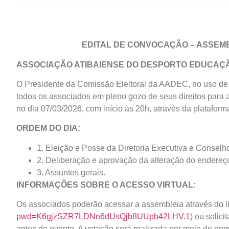
EDITAL DE CONVOCAÇÃO – ASSEM
ASSOCIAÇÃO ATIBAIENSE DO DESPORTO EDUCAÇÃ
O Presidente da Comissão Eleitoral da AADEC, no uso de 
todos os associados em pleno gozo de seus direitos para a 
no dia 07/03/2026, com início às 20h, através da platafor
ORDEM DO DIA:
1. Eleição e Posse da Diretoria Executiva e Conselh
2. Deliberação e aprovação da alteração do endereço
3. Assuntos gerais.
INFORMAÇÕES SOBRE O ACESSO VIRTUAL:
Os associados poderão acessar a assembleia através do li
pwd=K6gjzSZR7LDNn6dUsQjb8UUpb42LHV.1
) ou solic
antes do evento. A votação será realizada por meio de enq