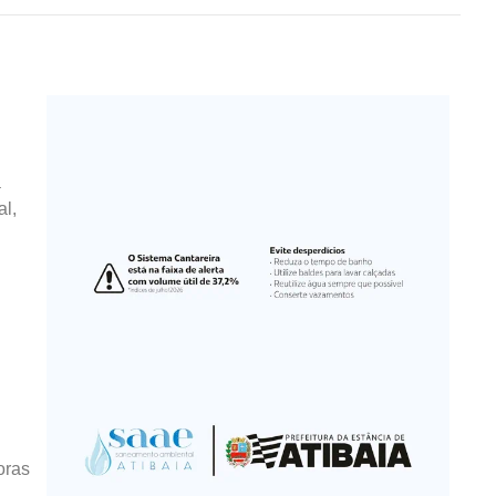
a
al,
oras