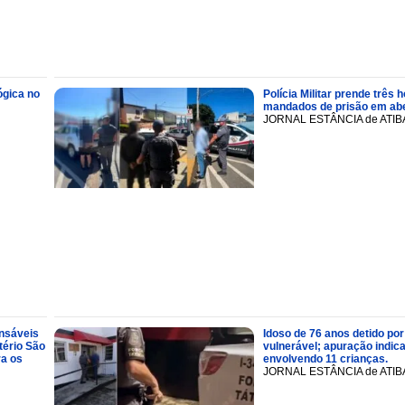
ógica no
Polícia Militar prende trê
mandados de prisão em abe
JORNAL ESTÂNCIA de ATIB
onsáveis
Idoso de 76 anos detido por
tério São
vulnerável; apuração indic
ra os
envolvendo 11 crianças.
JORNAL ESTÂNCIA de ATIB