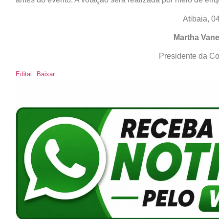
Atibaia, 0
Martha Vane
Presidente da C
Edital
Baixar