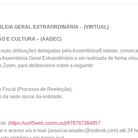
BLEIA GERAL EXTRAORDINÁRIA
–
(VIRTUAL)
O E CULTURA – (AADEC)
suas atribuições delegadas pela Assembleia/Estatuto, convoc
Assembleia Geral Extraordinária a ser realizada de forma virtu
ma Zoom, para deliberarem sobre a seguinte:
o Fiscal (Processo de Reeleição);
 da sede social da entidade;
nk: (
https://us05web.zoom.us/j/87878738485?
itar o acesso via e-mail (associacaoadec@outlook.com) até 24 h
uete eletrônica em tempo real.