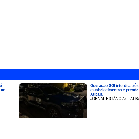
é
Operação GGI interdita três
 no
estabelecimentos e prend
Atibaia
JORNAL ESTÂNCIA de ATIB