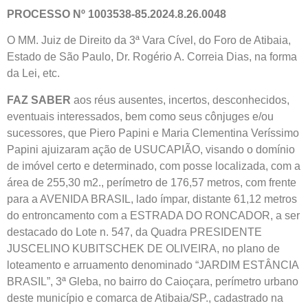
PROCESSO Nº 1003538-85.2024.8.26.0048
O MM. Juiz de Direito da 3ª Vara Cível, do Foro de Atibaia,
Estado de São Paulo, Dr. Rogério A. Correia Dias, na forma
da Lei, etc.
FAZ SABER
aos réus ausentes, incertos, desconhecidos,
eventuais interessados, bem como seus cônjuges e/ou
sucessores, que Piero Papini e Maria Clementina Veríssimo
Papini ajuizaram ação de USUCAPIÃO, visando o domínio
de imóvel certo e determinado, com posse localizada, com a
área de 255,30 m2., perímetro de 176,57 metros, com frente
para a AVENIDA BRASIL, lado ímpar, distante 61,12 metros
do entroncamento com a ESTRADA DO RONCADOR, a ser
destacado do Lote n. 547, da Quadra PRESIDENTE
JUSCELINO KUBITSCHEK DE OLIVEIRA, no plano de
loteamento e arruamento denominado “JARDIM ESTÂNCIA
BRASIL”, 3ª Gleba, no bairro do Caioçara, perímetro urbano
deste município e comarca de Atibaia/SP., cadastrado na