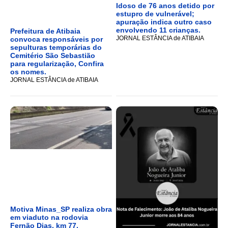
Idoso de 76 anos detido por
estupro de vulnerável;
apuração indica outro caso
envolvendo 11 crianças.
Prefeitura de Atibaia
JORNAL ESTÂNCIA de ATIBAIA
convoca responsáveis por
sepulturas temporárias do
Cemitério São Sebastião
para regularização, Confira
os nomes.
JORNAL ESTÂNCIA de ATIBAIA
Motiva Minas_SP realiza obra
em viaduto na rodovia
Fernão Dias, km 77.