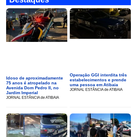
Operação GGI interdita três
Idoso de aproximadamente
estabelecimentos e prende
75 anos é atropelado na
uma pessoa em Atibaia
Avenida Dom Pedro II, no
JORNAL ESTÂNCIA de ATIBAIA
Jardim Imperial
JORNAL ESTÂNCIA de ATIBAIA