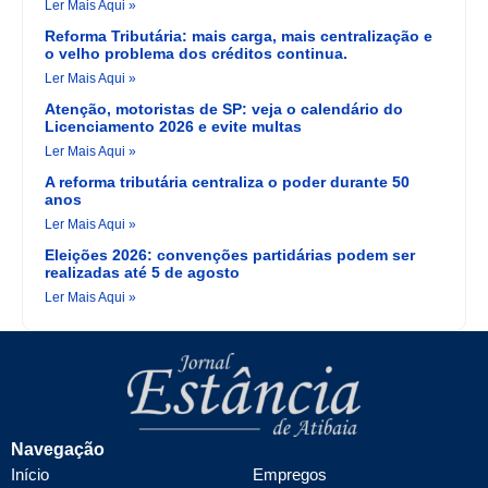
Ler Mais Aqui »
Reforma Tributária: mais carga, mais centralização e
o velho problema dos créditos continua.
Ler Mais Aqui »
Atenção, motoristas de SP: veja o calendário do
Licenciamento 2026 e evite multas
Ler Mais Aqui »
A reforma tributária centraliza o poder durante 50
anos
Ler Mais Aqui »
Eleições 2026: convenções partidárias podem ser
realizadas até 5 de agosto
Ler Mais Aqui »
Navegação
Início
Empregos