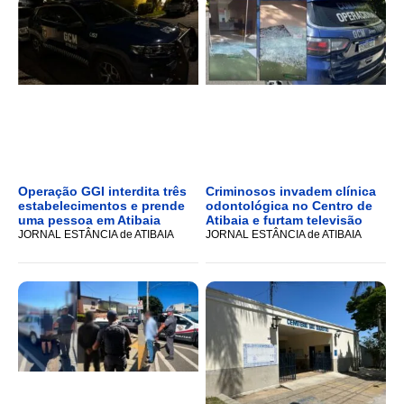
Operação GGI interdita três
Criminosos invadem clínica
estabelecimentos e prende
odontológica no Centro de
uma pessoa em Atibaia
Atibaia e furtam televisão
JORNAL ESTÂNCIA de ATIBAIA
JORNAL ESTÂNCIA de ATIBAIA