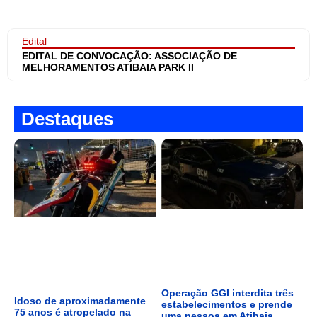
Edital
EDITAL DE CONVOCAÇÃO: ASSOCIAÇÃO DE
MELHORAMENTOS ATIBAIA PARK II
Destaques
Operação GGI interdita três
Idoso de aproximadamente
estabelecimentos e prende
75 anos é atropelado na
uma pessoa em Atibaia