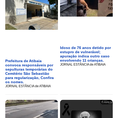
Idoso de 76 anos detido por
estupro de vulnerável;
apuração indica outro caso
envolvendo 11 crianças.
Prefeitura de Atibaia
JORNAL ESTÂNCIA de ATIBAIA
convoca responsáveis por
sepulturas temporárias do
Cemitério São Sebastião
para regularização, Confira
os nomes.
JORNAL ESTÂNCIA de ATIBAIA