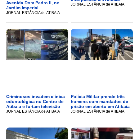
Avenida Dom Pedro II, no
JORNAL ESTÂNCIA de ATIBAIA
Jardim Imperial
JORNAL ESTÂNCIA de ATIBAIA
Criminosos invadem clínica
Polícia Militar prende três
odontológica no Centro de
homens com mandados de
Atibaia e furtam televisão
prisão em aberto em Atibaia
JORNAL ESTÂNCIA de ATIBAIA
JORNAL ESTÂNCIA de ATIBAIA