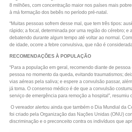
8 milhões, com concentração maior nos países mais pobres
à má formação dos bebês no período pré-natal.
“Muitas pessoas sofrem desse mal, que tem três tipos: au
rápido; a focal, determinada por uma região do cérebro; e 
debatendo durante algum tempo até voltar ao normal. Como
de idade, ocorre a febre convulsiva, que não é considerada
RECOMENDAÇÕES À POPULAÇÃO
“Para a população em geral, recomendo diante de pessoa 
pessoa no momento da queda, evitando traumatismos; dei
vias aéreas pela saliva; e espere a convulsão passar, alé
já toma. O consenso médico é de que a convulsão costuma
serviço de emergência para remoção a hospital”, resumiu o
O vereador alertou ainda que também o Dia Mundial da Con
foi criado pela Organização das Nações Unidas (ONU) com 
discriminação e o preconceito contra os indivíduos que ap