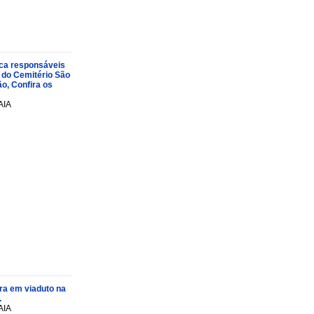
oca responsáveis
 do Cemitério São
o, Confira os
AIA
ra em viaduto na
.
AIA