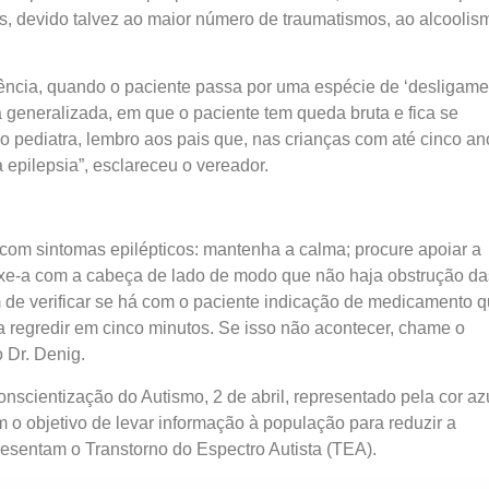
, devido talvez ao maior número de traumatismos, ao alcoolis
sência, quando o paciente passa por uma espécie de ‘desligame
a generalizada, em que o paciente tem queda bruta e fica se
 pediatra, lembro aos pais que, nas crianças com até cinco an
 epilepsia”, esclareceu o vereador.
com sintomas epilépticos: mantenha a calma; procure apoiar a
xe-a com a cabeça de lado de modo que não haja obstrução da
m de verificar se há com o paciente indicação de medicamento 
 regredir em cinco minutos. Se isso não acontecer, chame o
 Dr. Denig.
scientização do Autismo, 2 de abril, representado pela cor azu
o objetivo de levar informação à população para reduzir a
resentam o Transtorno do Espectro Autista (TEA).