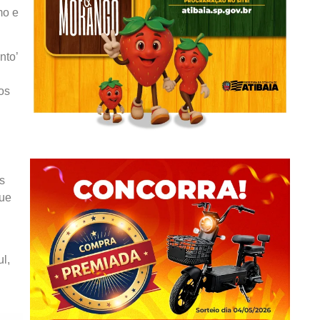
mo e
nto’
os
s
que
l,