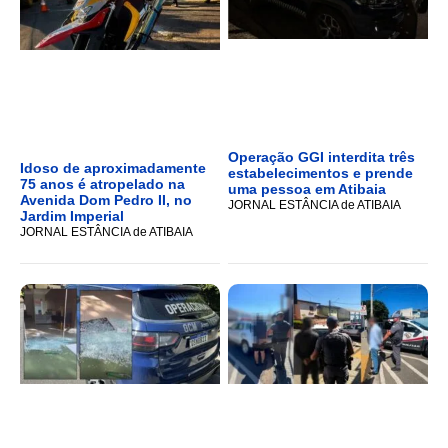
Operação GGI interdita três
Idoso de aproximadamente
estabelecimentos e prende
75 anos é atropelado na
uma pessoa em Atibaia
Avenida Dom Pedro II, no
JORNAL ESTÂNCIA de ATIBAIA
Jardim Imperial
JORNAL ESTÂNCIA de ATIBAIA