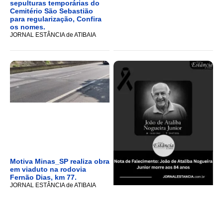
sepulturas temporárias do
Cemitério São Sebastião
para regularização, Confira
os nomes.
JORNAL ESTÂNCIA de ATIBAIA
Motiva Minas_SP realiza obra
em viaduto na rodovia
Fernão Dias, km 77.
JORNAL ESTÂNCIA de ATIBAIA