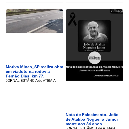
Motiva Minas_SP realiza obra
em viaduto na rodovia
Fernão Dias, km 77.
JORNAL ESTÂNCIA de ATIBAIA
Nota de Falecimento: João
de Ataliba Nogueira Junior
morre aos 84 anos
JORNAL ESTÂNCIA de ATIBAIA