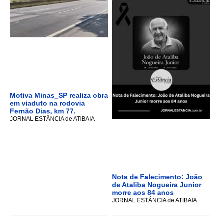
Motiva Minas_SP realiza obra
em viaduto na rodovia
Fernão Dias, km 77.
JORNAL ESTÂNCIA de ATIBAIA
Nota de Falecimento: João
de Ataliba Nogueira Junior
morre aos 84 anos
JORNAL ESTÂNCIA de ATIBAIA