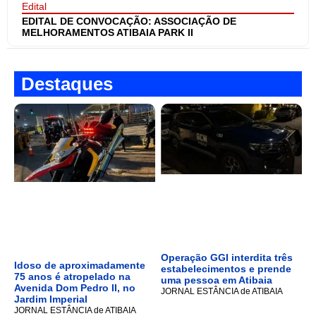
Edital
EDITAL DE CONVOCAÇÃO: ASSOCIAÇÃO DE
MELHORAMENTOS ATIBAIA PARK II
Destaques
Operação GGI interdita três
Idoso de aproximadamente
estabelecimentos e prende
75 anos é atropelado na
uma pessoa em Atibaia
Avenida Dom Pedro II, no
JORNAL ESTÂNCIA de ATIBAIA
Jardim Imperial
JORNAL ESTÂNCIA de ATIBAIA