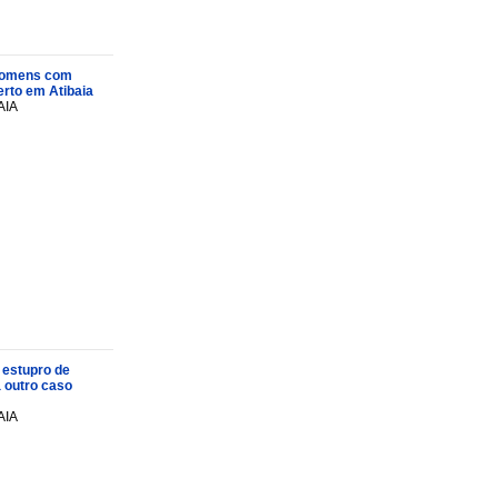
s homens com
rto em Atibaia
AIA
 estupro de
a outro caso
AIA