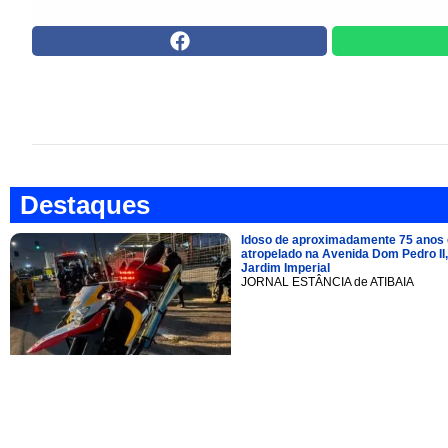
Destaques
Idoso de aproximadamente 75 anos 
atropelado na Avenida Dom Pedro II,
Jardim Imperial
JORNAL ESTÂNCIA de ATIBAIA