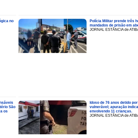
ógica no
Polícia Militar prende trê
mandados de prisão em abe
JORNAL ESTÂNCIA de ATIB
onsáveis
Idoso de 76 anos detido por
tério São
vulnerável; apuração indic
ra os
envolvendo 11 crianças.
JORNAL ESTÂNCIA de ATIB