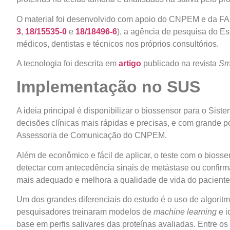
O material foi desenvolvido com apoio do CNPEM e da F
3
,
18/15535-0
e
18/18496-6
), a agência de pesquisa do Es
médicos, dentistas e técnicos nos próprios consultórios.
A tecnologia foi descrita em
artigo
publicado na revista
Sm
Implementação no SUS
A ideia principal é disponibilizar o biossensor para o Si
decisões clínicas mais rápidas e precisas, e com grande p
Assessoria de Comunicação do CNPEM.
Além de econômico e fácil de aplicar, o teste com o bioss
detectar com antecedência sinais de metástase ou confirmar
mais adequado e melhora a qualidade de vida do paciente
Um dos grandes diferenciais do estudo é o uso de algoritmos
pesquisadores treinaram modelos de
machine learning
e i
base em perfis salivares das proteínas avaliadas. Entre 