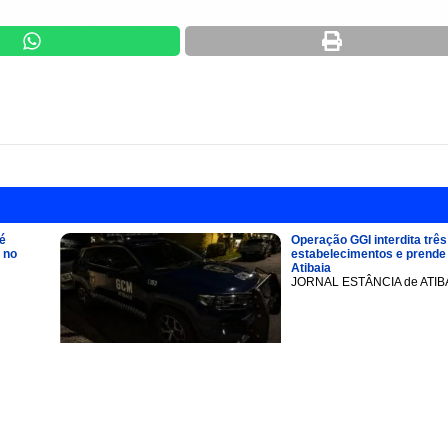
é
Operação GGI interdita três
 no
estabelecimentos e prend
Atibaia
JORNAL ESTÂNCIA de ATIB