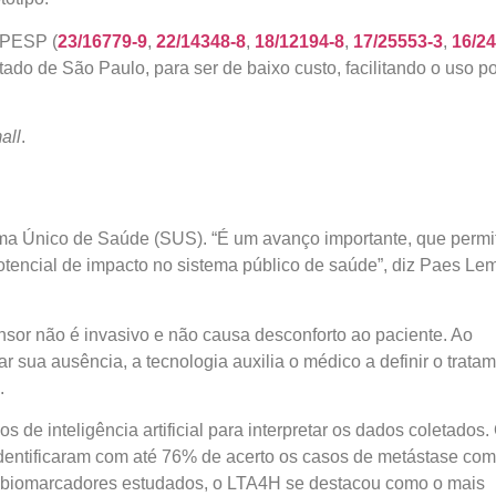
APESP (
23/16779-9
,
22/14348-8
,
18/12194-8
,
17/25553-3
,
16/24
tado de São Paulo, para ser de baixo custo, facilitando o uso po
all
.
stema Único de Saúde (SUS). “É um avanço importante, que permi
otencial de impacto no sistema público de saúde”, diz Paes Le
ensor não é invasivo e não causa desconforto ao paciente. Ao
 sua ausência, a tecnologia auxilia o médico a definir o trata
.
 de inteligência artificial para interpretar os dados coletados.
dentificaram com até 76% de acerto os casos de metástase com
os biomarcadores estudados, o LTA4H se destacou como o mais