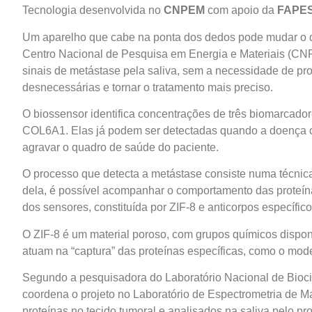
Tecnologia desenvolvida no
CNPEM
com apoio da
FAPE
Um aparelho que cabe na ponta dos dedos pode mudar o d
Centro Nacional de Pesquisa em Energia e Materiais (CN
sinais de metástase pela saliva, sem a necessidade de pro
desnecessárias e tornar o tratamento mais preciso.
O biossensor identifica concentrações de três biomarcado
COL6A1. Elas já podem ser detectadas quando a doença c
agravar o quadro de saúde do paciente.
O processo que detecta a metástase consiste numa técnic
dela, é possível acompanhar o comportamento das proteín
dos sensores, constituída por ZIF-8 e anticorpos específico
O ZIF-8 é um material poroso, com grupos químicos disponí
atuam na “captura” das proteínas específicas, como o mode
Segundo a pesquisadora do Laboratório Nacional de Bio
coordena o projeto no Laboratório de Espectrometria de 
proteínas no tecido tumoral e analisados na saliva pelo pro