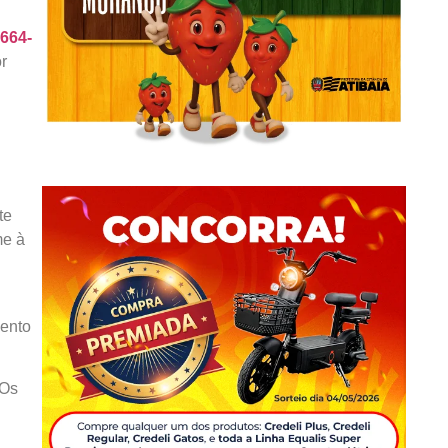
664-
r
te
me à
mento
 Os