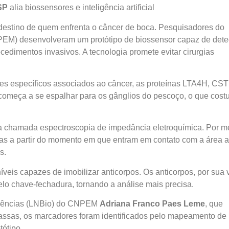
SP
alia biossensores e inteligência artificial
estino de quem enfrenta o câncer de boca. Pesquisadores do
PEM) desenvolveram um protótipo de biossensor capaz de dete
cedimentos invasivos. A tecnologia promete evitar cirurgias
res específicos associados ao câncer, as proteínas LTA4H, CS
omeça a se espalhar para os gânglios do pescoço, o que cos
a chamada espectroscopia de impedância eletroquímica. Por m
as a partir do momento em que entram em contato com a área a
s.
veis capazes de imobilizar anticorpos. Os anticorpos, por sua 
lo chave-fechadura, tornando a análise mais precisa.
ciências (LNBio) do CNPEM
Adriana Franco Paes Leme
, que
Massas, os marcadores foram identificados pelo mapeamento de
tótipo.