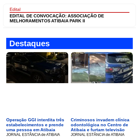
Edital
EDITAL DE CONVOCAÇÃO: ASSOCIAÇÃO DE
MELHORAMENTOS ATIBAIA PARK II
Destaques
Operação GGI interdita três
Criminosos invadem clínica
estabelecimentos e prende
odontológica no Centro de
uma pessoa em Atibaia
Atibaia e furtam televisão
JORNAL ESTÂNCIA de ATIBAIA
JORNAL ESTÂNCIA de ATIBAIA