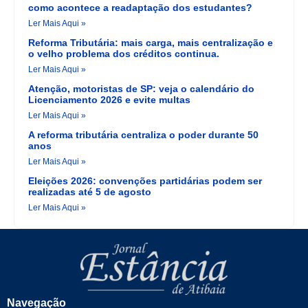
como acontece a readaptação dos estudantes?
Ler Mais Aqui »
Reforma Tributária: mais carga, mais centralização e
o velho problema dos créditos continua.
Ler Mais Aqui »
Atenção, motoristas de SP: veja o calendário do
Licenciamento 2026 e evite multas
Ler Mais Aqui »
A reforma tributária centraliza o poder durante 50
anos
Ler Mais Aqui »
Eleições 2026: convenções partidárias podem ser
realizadas até 5 de agosto
Ler Mais Aqui »
Navegação