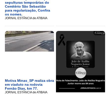
sepulturas temporárias do
Cemitério São Sebastião
para regularização, Confira
os nomes.
JORNAL ESTÂNCIA de ATIBAIA
Motiva Minas_SP realiza obra
em viaduto na rodovia
Fernão Dias, km 77.
JORNAL ESTÂNCIA de ATIBAIA