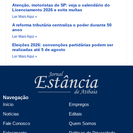
Atenção, motoristas de SP: veja o calendário do
Licenciamento 2026 e evite multas
Ler Mais Aqui »
A reforma tributária centraliza o poder durante 50
anos
Ler Mais Aqui »
Eleições 2026: convenções partidárias podem ser
realizadas até 5 de agosto
Ler Mais Aqui »
Navegação
Início
Empregos
Notícias
Editais
Fale Conosco
Quem Somos
Falecimento
Politicas de Privacidade