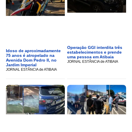
Operação GGI interdita três
Idoso de aproximadamente
estabelecimentos e prende
75 anos é atropelado na
uma pessoa em Atibaia
Avenida Dom Pedro II, no
JORNAL ESTÂNCIA de ATIBAIA
Jardim Imperial
JORNAL ESTÂNCIA de ATIBAIA