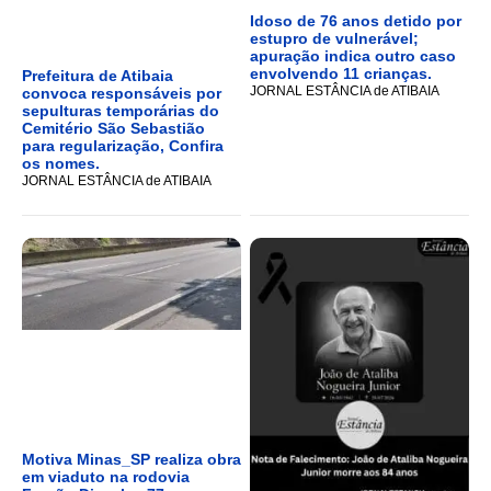
Idoso de 76 anos detido por
estupro de vulnerável;
apuração indica outro caso
envolvendo 11 crianças.
Prefeitura de Atibaia
JORNAL ESTÂNCIA de ATIBAIA
convoca responsáveis por
sepulturas temporárias do
Cemitério São Sebastião
para regularização, Confira
os nomes.
JORNAL ESTÂNCIA de ATIBAIA
Motiva Minas_SP realiza obra
em viaduto na rodovia