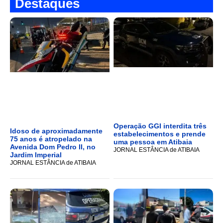
Destaques
Operação GGI interdita três
Idoso de aproximadamente
estabelecimentos e prende
75 anos é atropelado na
uma pessoa em Atibaia
Avenida Dom Pedro II, no
JORNAL ESTÂNCIA de ATIBAIA
Jardim Imperial
JORNAL ESTÂNCIA de ATIBAIA