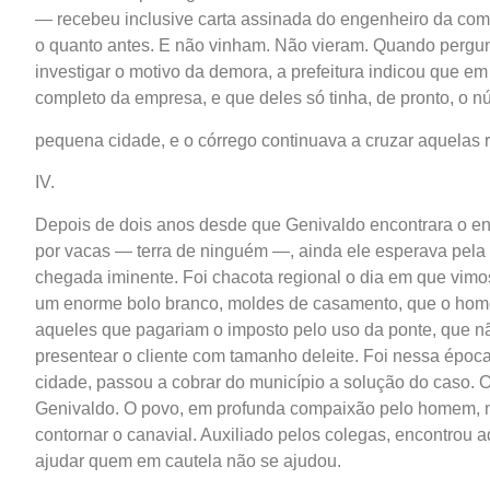
— recebeu inclusive carta assinada do engenheiro da comp
o quanto antes. E não vinham. Não vieram. Quando pergunt
investigar o motivo da demora, a prefeitura indicou que e
completo da empresa, e que deles só tinha, de pronto, o 
pequena cidade, e o córrego continuava a cruzar aquelas
IV.
Depois de dois anos desde que Genivaldo encontrara o e
por vacas — terra de ninguém —, ainda ele esperava pela
chegada iminente. Foi chacota regional o dia em que vim
um enorme bolo branco, moldes de casamento, que o home
aqueles que pagariam o imposto pelo uso da ponte, que n
presentear o cliente com tamanho deleite. Foi nessa época
cidade, passou a cobrar do município a solução do caso. 
Genivaldo. O povo, em profunda compaixão pelo homem, 
contornar o canavial. Auxiliado pelos colegas, encontrou
ajudar quem em cautela não se ajudou.