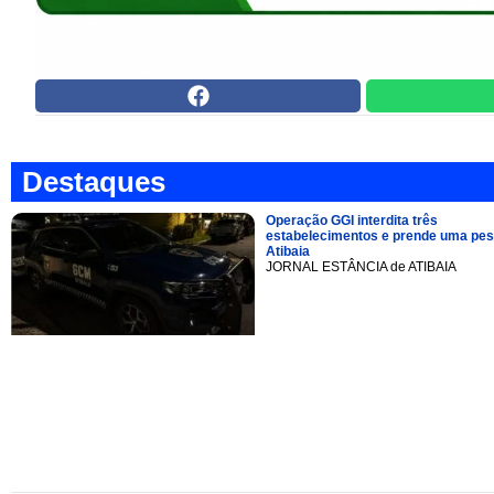
Destaques
Operação GGI interdita três
estabelecimentos e prende uma pe
Atibaia
JORNAL ESTÂNCIA de ATIBAIA