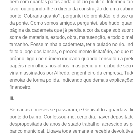
bem com quantas patas anda o ofício público. Informou tamb
favor outorgando-lhe o direito da construção de uma cabine
ponte. Cobraria quanto?, perguntei de prontidão, e disse 
da ponte. Como somos amigos, perguntei, abelhudo, quant
página da caderneta que já perdia a cor da capa sob suor
soma de materiais, estudo, obra, manutenção, e todo o m
tamanho. Fosse minha a caderneta, teria pulado no rio. Ind
feito o jogo dos lances, o procedimento licitatório, ao qu
próprio: ligou no número indicado quando consultou a pref
papéis nem olhos-nos-olhos, mas pediu um recibo de seu 
viriam assinados por Alfredo, engenheiro da empresa. Tud
enxotar de forma polida, indicando que demais explicações 
financeiro.
III.
Semanas e meses se passaram, e Genivaldo aguardava fie
ponte do bairro. Confessou-me, certo dia, haver depositad
despropositada de anos de suado trabalho, acrescido às p
banco municipal. Ligava toda semana e recebia devolutiv