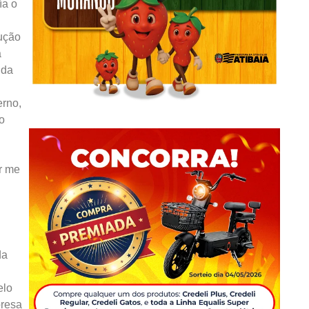
ía o
rução
a
 da
erno,
o
r me
da
elo
presa