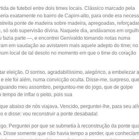
rtida de futebol entre dois times locais. Clássico marcado pela
seria exatamente no bairro de Capim-alto, para onde era necess
streita ponte de madeira sobre madeira, apregoadas, reforçada
e, só sob supervisão divina. Naquele dia, andávamos em orgul
u fazia parte —, e encontrei Genivaldo tomando notas numa
ram em saudação ao avistarem mais aquele adepto do time; no
o num local de tal desolo no momento em que o time do coração
 eleição. O sorriso, agradabilíssimo, alegórico, a embelezar 
 ele foi além, numa convicção oculta. Disse-me, surpreso, qu
aziguando meu assombro, perguntou-me do jogo, que de golpe
 tempo de inflar o peito, pois sua
ue abaixo de nós viajava. Vencido, perguntei-lhe, para seu alív
nco e disse: vou reconstruir a ponte desabada!
migo. Perguntei por que se submetia à reconstrução da ponte q
o. Disse somente que não havia tempo a perder, que conhecía