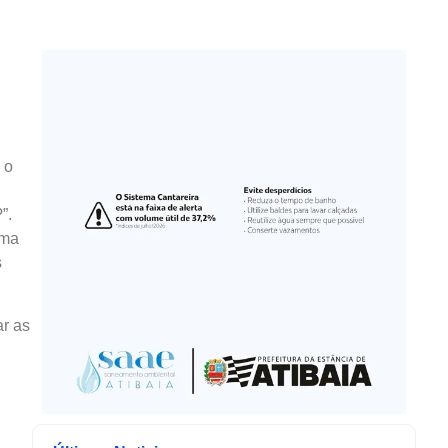
 o
”.
uma
s
r as