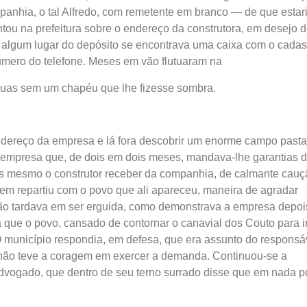
anhia, o tal Alfredo, com remetente em branco — de que estari
ou na prefeitura sobre o endereço da construtora, em desejo d
m algum lugar do depósito se encontrava uma caixa com o cadas
número do telefone. Meses em vão flutuaram na
 ruas sem um chapéu que lhe fizesse sombra.
ndereço da empresa e lá fora descobrir um enorme campo past
 empresa que, de dois em dois meses, mandava-lhe garantias 
os mesmo o construtor receber da companhia, de calmante cauç
m repartiu com o povo que ali apareceu, maneira de agradar
ão tardava em ser erguida, como demonstrava a empresa depoi
 que o povo, cansado de contornar o canavial dos Couto para i
O município respondia, em defesa, que era assunto do responsá
não teve a coragem em exercer a demanda. Continuou-se a
 advogado, que dentro de seu terno surrado disse que em nada p