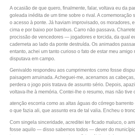
A ocasião de que quero, finalmente, falar, voltava eu da pa
goleada inédita de um time sobre o rival. A comemoração 
o acesso à ponte. Já haviam improvisado, os moradores, e
cima e por baixo por bambus. Carro não passava. Charret
procissão de vencedores — jogadores e torcida, da qual e
caderneta ao lado da ponte destruída. Os animados passa
entanto, achei um tanto curioso o fato de estar meu amig
disputava em campo.
Genivaldo respondeu aos cumprimentos como fosse disputar
paisagem arruinada. Acheguei-me, acenamos as cabeças, e
perdera o jogo pois tratava de assunto sério. Depois, ap
voltava-lhe à memória. Contei-lhe o resumo, mas não tive o
atenção escorria como as altas águas do córrego barrento q
o que fazia ali, que assunto era de tal valia. Encheu o tro
Com singela sinceridade, acreditei ter ficado maluco, o a
fosse aquilo — disso sabemos todos — dever do municípi