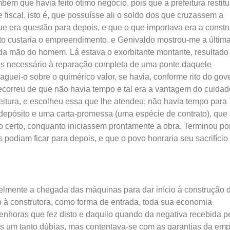
ém que havia feito ótimo negócio, pois que a prefeitura restitu
 fiscal, isto é, que possuísse ali o soldo dos que cruzassem a
que era questão para depois, e que o que importava era a const
o custaria o empreendimento, e Genivaldo mostrou-me a últim
 da mão do homem. Lá estava o exorbitante montante, resultado
ais necessário à reparação completa de uma ponte daquele
aguei-o sobre o quimérico valor, se havia, conforme rito do gov
e recorreu de que não havia tempo e tal era a vantagem do cuidad
eitura, e escolheu essa que lhe atendeu; não havia tempo para
depósito e uma carta-promessa (uma espécie de contrato), que
o certo, conquanto iniciassem prontamente a obra. Terminou po
podiam ficar para depois, e que o povo honraria seu sacrifício
lmente a chegada das máquinas para dar início à construção 
o à construtora, como forma de entrada, toda sua economia
enhoras que fez disto e daquilo quando da negativa recebida p
as um tanto dúbias, mas contentava-se com as garantias da em