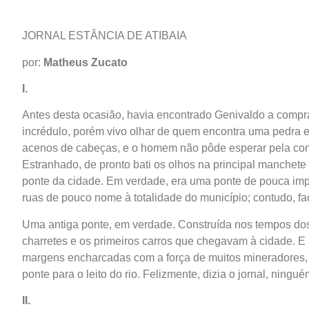
JORNAL ESTÂNCIA DE ATIBAIA
por:
Matheus Zucato
I.
Antes desta ocasião, havia encontrado Genivaldo a compra
incrédulo, porém vivo olhar de quem encontra uma pedra 
acenos de cabeças, e o homem não pôde esperar pela con
Estranhado, de pronto bati os olhos na principal manchete
ponte da cidade. Em verdade, era uma ponte de pouca impor
ruas de pouco nome à totalidade do município; contudo, fac
Uma antiga ponte, em verdade. Construída nos tempos dos
charretes e os primeiros carros que chegavam à cidade. E a
margens encharcadas com a força de muitos mineradores, e
ponte para o leito do rio. Felizmente, dizia o jornal, ninguém
II.