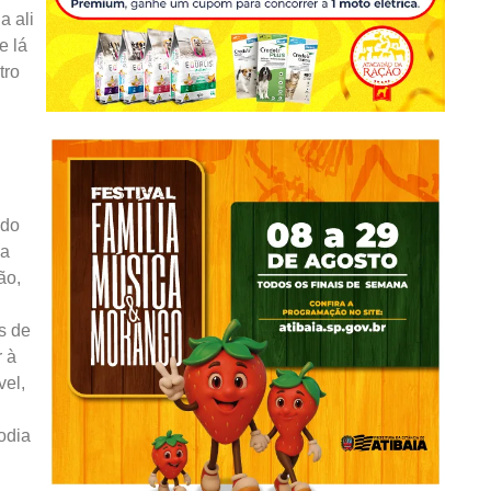
a ali
e lá
tro
ado
da
ão,
s de
r à
vel,
odia