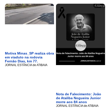
Motiva Minas_SP realiza obra
em viaduto na rodovia
Fernão Dias, km 77.
JORNAL ESTÂNCIA de ATIBAIA
Nota de Falecimento: João
de Ataliba Nogueira Junior
morre aos 84 anos
JORNAL ESTÂNCIA de ATIBAIA