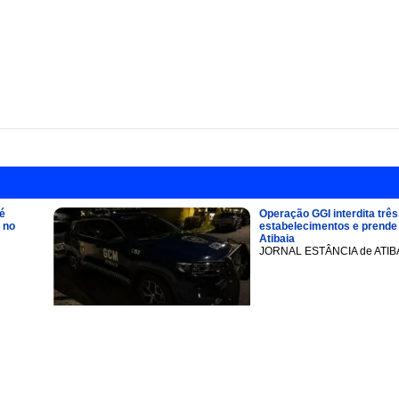
é
Operação GGI interdita três
 no
estabelecimentos e prend
Atibaia
JORNAL ESTÂNCIA de ATIB