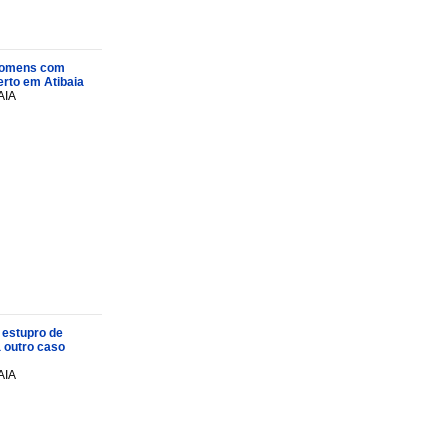
s homens com
rto em Atibaia
AIA
 estupro de
a outro caso
AIA