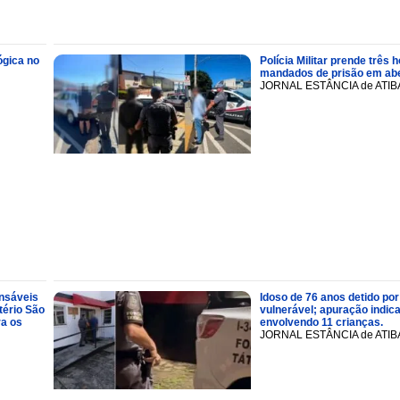
ógica no
Polícia Militar prende trê
mandados de prisão em abe
JORNAL ESTÂNCIA de ATIB
onsáveis
Idoso de 76 anos detido por
tério São
vulnerável; apuração indic
ra os
envolvendo 11 crianças.
JORNAL ESTÂNCIA de ATIB