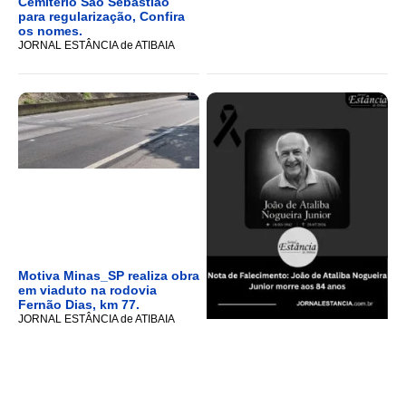
Cemitério São Sebastião
para regularização, Confira
os nomes.
JORNAL ESTÂNCIA de ATIBAIA
Motiva Minas_SP realiza obra
em viaduto na rodovia
Fernão Dias, km 77.
JORNAL ESTÂNCIA de ATIBAIA