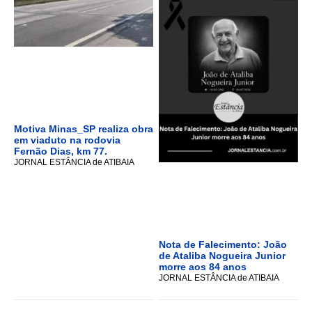
Motiva Minas_SP realiza obra
em viaduto na rodovia
Fernão Dias, km 77.
JORNAL ESTÂNCIA de ATIBAIA
Nota de Falecimento: João
de Ataliba Nogueira Junior
morre aos 84 anos
JORNAL ESTÂNCIA de ATIBAIA