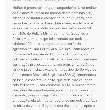
JORNAL ESTÂNCIA de ATIBAIA
julho 26, 2026
Mulher é presa após matar companheiro. Uma mulher
de 52 anos foi presa na manhã deste domingo (26),
suspeita de matar o companheiro, de 36 anos, com
um golpe de faca no bairro Maracanã, em Atibaia. A
ocorrência foi atendida por policiais militares do 34º
Batalhão de Polícia Militar do Interior. Segundo a
Polícia Militar, a equipe foi acionada por meio do
telefone 190 para averiguar uma ocorrência de
agressão na Rua Ferroviário. No local, com apoio da
Unidade de Resgate do Corpo de Bombeiros, os
policiais encontraram a vítima caída ao solo, com uma
perfuração provocada por arma branca na região do
tórax e já sem sinais vitais. Uma equipe do Serviço de
Atendimento Móvel de Urgência (SAMU) compareceu
ao local e constatou o óbito, que teria sido causado
pelo ferimento. Ainda conforme a PM, a mulher relatou
que, durante a madrugada, após uma discussão com
o marido, teria sido agredida com um soco no rosto.
Em reação, ela afirmou ter desferido um golpe de faca
no tórax da vítima. Segundo seu depoimento, após o