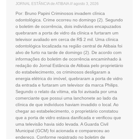
JORNAL ESTÂNCIA de ATIBAIA
agosto 3, 2026
Por: Bruno Papini Criminosos invadem clínica
odontológica. Crime ocorreu no domingo (2). Segundo
o boletim de ocorrência, dois indivíduos encapuzados
quebraram a porta de vidro da clínica e furtaram um
televisor avaliado em cerca de R$ 2 mil. Uma clínica
odontológica localizada na região central de Atibaia foi
alvo de furto na tarde de domingo (2). De acordo com
informações do boletim de ocorrência encaminhado à
redação do Jornal Estância de Atibaia pelo proprietário
do estabelecimento, os criminosos desligaram a
energia elétrica do imóvel, quebraram a porta de vidro
da entrada e furtaram um televisor da marca Philips.
Segundo o relato da vítima, ela foi avisada por uma
comerciante que possui uma lanchonete ao lado da
clínica de que indivíduos haviam invadido o local. Ao
chegar ao estabelecimento, o proprietário constatou
que a porta de vidro estava danificada e verificou que
uma televisão havia sido levada. A Guarda Civil
Municipal (GCM) foi acionada e compareceu ao
endereço. Conforme registrado no boletim de