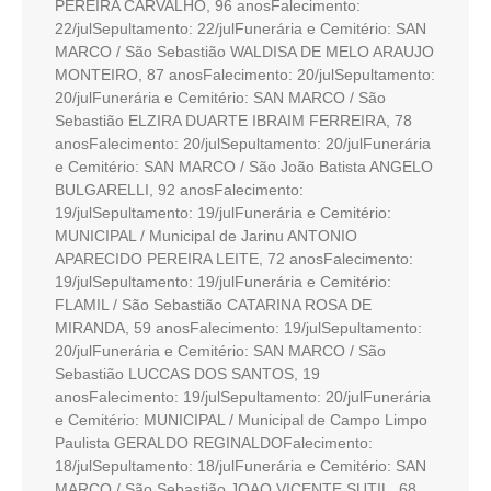
PEREIRA CARVALHO, 96 anosFalecimento:
22/julSepultamento: 22/julFunerária e Cemitério: SAN
MARCO / São Sebastião WALDISA DE MELO ARAUJO
MONTEIRO, 87 anosFalecimento: 20/julSepultamento:
20/julFunerária e Cemitério: SAN MARCO / São
Sebastião ELZIRA DUARTE IBRAIM FERREIRA, 78
anosFalecimento: 20/julSepultamento: 20/julFunerária
e Cemitério: SAN MARCO / São João Batista ANGELO
BULGARELLI, 92 anosFalecimento:
19/julSepultamento: 19/julFunerária e Cemitério:
MUNICIPAL / Municipal de Jarinu ANTONIO
APARECIDO PEREIRA LEITE, 72 anosFalecimento:
19/julSepultamento: 19/julFunerária e Cemitério:
FLAMIL / São Sebastião CATARINA ROSA DE
MIRANDA, 59 anosFalecimento: 19/julSepultamento:
20/julFunerária e Cemitério: SAN MARCO / São
Sebastião LUCCAS DOS SANTOS, 19
anosFalecimento: 19/julSepultamento: 20/julFunerária
e Cemitério: MUNICIPAL / Municipal de Campo Limpo
Paulista GERALDO REGINALDOFalecimento:
18/julSepultamento: 18/julFunerária e Cemitério: SAN
MARCO / São Sebastião JOAO VICENTE SUTIL, 68