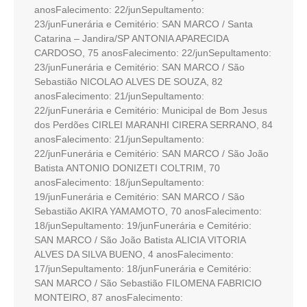
anosFalecimento: 22/junSepultamento:
23/junFunerária e Cemitério: SAN MARCO / Santa
Catarina – Jandira/SP ANTONIA APARECIDA
CARDOSO, 75 anosFalecimento: 22/junSepultamento:
23/junFunerária e Cemitério: SAN MARCO / São
Sebastião NICOLAO ALVES DE SOUZA, 82
anosFalecimento: 21/junSepultamento:
22/junFunerária e Cemitério: Municipal de Bom Jesus
dos Perdões CIRLEI MARANHI CIRERA SERRANO, 84
anosFalecimento: 21/junSepultamento:
22/junFunerária e Cemitério: SAN MARCO / São João
Batista ANTONIO DONIZETI COLTRIM, 70
anosFalecimento: 18/junSepultamento:
19/junFunerária e Cemitério: SAN MARCO / São
Sebastião AKIRA YAMAMOTO, 70 anosFalecimento:
18/junSepultamento: 19/junFunerária e Cemitério:
SAN MARCO / São João Batista ALICIA VITORIA
ALVES DA SILVA BUENO, 4 anosFalecimento:
17/junSepultamento: 18/junFunerária e Cemitério:
SAN MARCO / São Sebastião FILOMENA FABRICIO
MONTEIRO, 87 anosFalecimento: