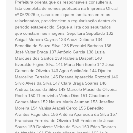
Prefeitura orienta que os responsáveis consultem a
lista completa de nomes publicada na Imprensa Oficial
nº 06/2026 e, caso identifiquem familiares entre os
relacionados, providenciem a regularização dentro do
período estabelecido. Segue a lista dos sepultados
que constam nas imagens: Sepultura Sepultado 132
Abigail Moreira Cayres 133 Anezi Delbone 134
Benedita de Souza Silva 135 Ezequiel Barbosa 136
José Valter Braga 137 Antônio Garcia 138 Luzia
Marques dos Santos 139 Rafaela Daspett 140
Everaldo Higino Silva 141 Maria Neri Bento 142 José
Gomes de Oliveira 143 Ageo Apolinário 144 Djanira
Marcelino Ferreira 145 Rosana Aparecida Rozzatti 146
Silvio Alves da Silva 147 Clara Braga Soares 148
Andrea Lopes da Silva 149 Marcelo Maciel de Oliveira
Rocha 150 Therezinha Vieira Dias 151 Claudionor
Gomes Alves 152 Neuza Maria Jauman 153 Josefina
Moreira 154 Vanisa Araceli Cerco 155 Benedito
Arantes Fagundes 156 Antônia Aparecida da Silva 157
Francisca Ferreira de Oliveira 158 Fredson de Jesus
Souza 159 Donizete Vieira da Silva 160 Edes Tavares