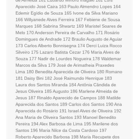
de Almeida 161 Eduardo Minoru Inagaki 162 Luís
Aparecido José Caira 163 Paulo Almendro Lopes 164
Edemir Egídio de Souza 165 Ivone da Silva Mariano
166 Willyanede Alves Ferreira 167 Febiene de Sousa
Marques 168 Sabrina Shwartz 169 Maristel Soares de
Melo 170 Anderson Pereira de Carvalho 171 Rosário
Domingues de Andrade 172 Braulio Augusto de Aguiar
173 Carlos Alberto Bonnisegna 174 Derci Luiza Rocco
Silveiro 175 Lazaro Batista Cezar 176 Maria Alves de
Souza 177 Nadir de Lourdes Nogueira 178 Waldemar
Marcos da Silva 179 José de Arimatheia Praxedes
Lima 180 Benedita Aparecida de Oliveira 180 Romano
181 Daisy Bini 182 José Raimundo Henrique 183
Laura dos Santos Miranda 184 Antônia Cândida de
Jesus Oliveira 185 Augusto 186 Marlene Almeida de
Jesus 187 Rinaldo Aparecido de Campos 188 Matilde
Aparecida dos Santos 189 Carlos dos Santos 190 Ana
Aparecida do Rosário 191 Israel Alves de Oliveira 192
Ana Maria de Oliveira Santos 193 Manoel Benedito
Pereira 194 Alex Barbosa de Lima 195 Marilene dos
Santos 196 Maria Nilce da Costa Cardoso 197
Roberto Aparecido Barbosa 198 Maria Recupete dos