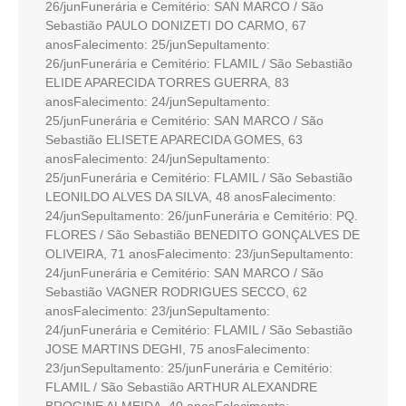
26/junFunerária e Cemitério: SAN MARCO / São
Sebastião PAULO DONIZETI DO CARMO, 67
anosFalecimento: 25/junSepultamento:
26/junFunerária e Cemitério: FLAMIL / São Sebastião
ELIDE APARECIDA TORRES GUERRA, 83
anosFalecimento: 24/junSepultamento:
25/junFunerária e Cemitério: SAN MARCO / São
Sebastião ELISETE APARECIDA GOMES, 63
anosFalecimento: 24/junSepultamento:
25/junFunerária e Cemitério: FLAMIL / São Sebastião
LEONILDO ALVES DA SILVA, 48 anosFalecimento:
24/junSepultamento: 26/junFunerária e Cemitério: PQ.
FLORES / São Sebastião BENEDITO GONÇALVES DE
OLIVEIRA, 71 anosFalecimento: 23/junSepultamento:
24/junFunerária e Cemitério: SAN MARCO / São
Sebastião VAGNER RODRIGUES SECCO, 62
anosFalecimento: 23/junSepultamento:
24/junFunerária e Cemitério: FLAMIL / São Sebastião
JOSE MARTINS DEGHI, 75 anosFalecimento:
23/junSepultamento: 25/junFunerária e Cemitério:
FLAMIL / São Sebastião ARTHUR ALEXANDRE