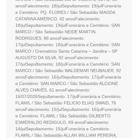
anosFalecimento: 18/julSepultamento: 19/julFunerária
e Cemitério: PQ. FLORES / São Sebastião MAGDA
CATARINA AMERICO, 42 anosFalecimento:
18/julSepultamento: 19/julFunerária e Cemitério: SAN
MARCO / São Sebastião NEIDE MARTIN
RODRIGUES, 88 anosFalecimento:
17/julSepultamento: 18/julFunerária e Cemitério: SAN
MARCO / Crematório Santa Catarina – Jandira – SP
AUGUSTO DA SILVA, 92 anosFalecimento:
17/julSepultamento: 18/julFunerária e Cemitério: SAN
MARCO / São Sebastião WALDEMAR NEUBAUER, 92
anosFalecimento: 16/julSepultamento: 17/julFunerária
e Cemitério: SAN MARCO / São Sebastião ALCIONE
ALVES CHAVES, 61 anosFalecimento:
16/07/2026Sepultamento: 17/julFunerária e Cemitério:
FLAMIL / São Sebastião FELICIO ELIAS SWAID, 76
anosFalecimento: 15/julSepultamento: 16/julFunerária
e Cemitério: FLAMIL / São Sebastião GILBERTO
ESMERALDO REDIGULO, 69 anosFalecimento:
14/julSepultamento: 15/julFunerária e Cemitério:
FLAMIL / São Sebastião ALLAN WILLIAM PEREIRA,