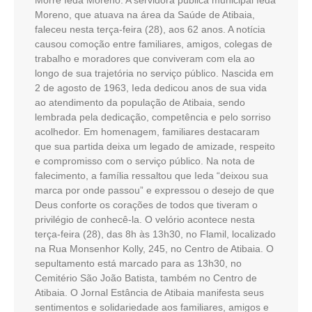
Morre Ieda Moreno. A servidora pública municipal Ieda
Moreno, que atuava na área da Saúde de Atibaia,
faleceu nesta terça-feira (28), aos 62 anos. A notícia
causou comoção entre familiares, amigos, colegas de
trabalho e moradores que conviveram com ela ao
longo de sua trajetória no serviço público. Nascida em
2 de agosto de 1963, Ieda dedicou anos de sua vida
ao atendimento da população de Atibaia, sendo
lembrada pela dedicação, competência e pelo sorriso
acolhedor. Em homenagem, familiares destacaram
que sua partida deixa um legado de amizade, respeito
e compromisso com o serviço público. Na nota de
falecimento, a família ressaltou que Ieda “deixou sua
marca por onde passou” e expressou o desejo de que
Deus conforte os corações de todos que tiveram o
privilégio de conhecê-la. O velório acontece nesta
terça-feira (28), das 8h às 13h30, no Flamil, localizado
na Rua Monsenhor Kolly, 245, no Centro de Atibaia. O
sepultamento está marcado para as 13h30, no
Cemitério São João Batista, também no Centro de
Atibaia. O Jornal Estância de Atibaia manifesta seus
sentimentos e solidariedade aos familiares, amigos e