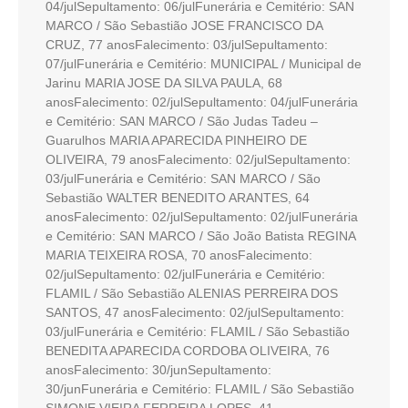
04/julSepultamento: 06/julFunerária e Cemitério: SAN
MARCO / São Sebastião JOSE FRANCISCO DA
CRUZ, 77 anosFalecimento: 03/julSepultamento:
07/julFunerária e Cemitério: MUNICIPAL / Municipal de
Jarinu MARIA JOSE DA SILVA PAULA, 68
anosFalecimento: 02/julSepultamento: 04/julFunerária
e Cemitério: SAN MARCO / São Judas Tadeu –
Guarulhos MARIA APARECIDA PINHEIRO DE
OLIVEIRA, 79 anosFalecimento: 02/julSepultamento:
03/julFunerária e Cemitério: SAN MARCO / São
Sebastião WALTER BENEDITO ARANTES, 64
anosFalecimento: 02/julSepultamento: 02/julFunerária
e Cemitério: SAN MARCO / São João Batista REGINA
MARIA TEIXEIRA ROSA, 70 anosFalecimento:
02/julSepultamento: 02/julFunerária e Cemitério:
FLAMIL / São Sebastião ALENIAS PERREIRA DOS
SANTOS, 47 anosFalecimento: 02/julSepultamento:
03/julFunerária e Cemitério: FLAMIL / São Sebastião
BENEDITA APARECIDA CORDOBA OLIVEIRA, 76
anosFalecimento: 30/junSepultamento:
30/junFunerária e Cemitério: FLAMIL / São Sebastião