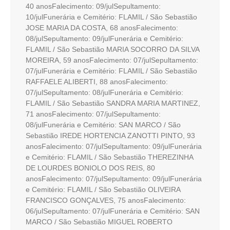
40 anosFalecimento: 09/julSepultamento:
10/julFunerária e Cemitério: FLAMIL / São Sebastião
JOSE MARIA DA COSTA, 68 anosFalecimento:
08/julSepultamento: 09/julFunerária e Cemitério:
FLAMIL / São Sebastião MARIA SOCORRO DA SILVA
MOREIRA, 59 anosFalecimento: 07/julSepultamento:
07/julFunerária e Cemitério: FLAMIL / São Sebastião
RAFFAELE ALIBERTI, 88 anosFalecimento:
07/julSepultamento: 08/julFunerária e Cemitério:
FLAMIL / São Sebastião SANDRA MARIA MARTINEZ,
71 anosFalecimento: 07/julSepultamento:
08/julFunerária e Cemitério: SAN MARCO / São
Sebastião IREDE HORTENCIA ZANOTTI PINTO, 93
anosFalecimento: 07/julSepultamento: 09/julFunerária
e Cemitério: FLAMIL / São Sebastião THEREZINHA
DE LOURDES BONIOLO DOS REIS, 80
anosFalecimento: 07/julSepultamento: 09/julFunerária
e Cemitério: FLAMIL / São Sebastião OLIVEIRA
FRANCISCO GONÇALVES, 75 anosFalecimento:
06/julSepultamento: 07/julFunerária e Cemitério: SAN
MARCO / São Sebastião MIGUEL ROBERTO