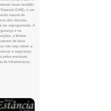
podendo haver lentidão
 Especial (OAE), é um
mento natural de
eso dos veículos.
rá ser reprogramado. A
egurança e na
venções, a Motiva
udarem de faixa
o não seja viável, a
reservar a segurança
s pelos eventuais
a da infraestrutura,