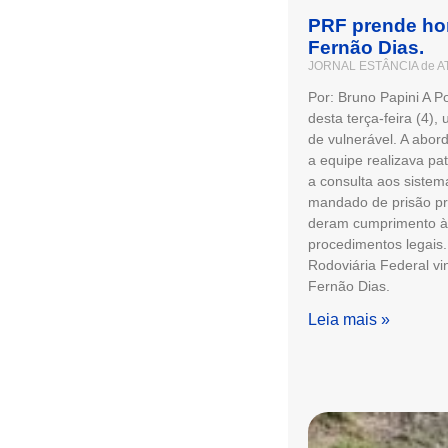
PRF prende ho
Fernão Dias.
JORNAL ESTÂNCIA de A
Por: Bruno Papini A P
desta terça-feira (4
de vulnerável. A abo
a equipe realizava pa
a consulta aos sistem
mandado de prisão pre
deram cumprimento à 
procedimentos legais.
Rodoviária Federal vi
Fernão Dias.
Leia mais »