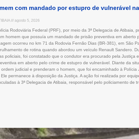
mem com mandado por estupro de vulnerável n
TIBAIA
agosto 5, 2026
olícia Rodoviária Federal (PRF), por meio da 3ª Delegacia de Atibaia, 
), um homem que possuía um mandado de prisão preventiva em aberto p
rdagem ocorreu no km 71 da Rodovia Fernão Dias (BR-381), em São P
trulhamento de rotina quando abordou um veículo Renault Sandero. Dur
as policiais, foi constatado que o condutor era procurado pela Justiça
ventiva em aberto pelo crime de estupro de vulnerável. Diante da situa
ordem judicial e prenderam o homem, que foi encaminhado à Polícia J
 Ele permanece à disposição da Justiça. A ação foi realizada por equip
nculadas à 3ª Delegacia de Atibaia, responsável pelo policiamento de 