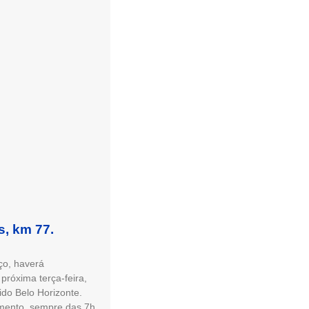
s, km 77.
ço, haverá
próxima terça-feira,
ido Belo Horizonte.
tamento, sempre das 7h