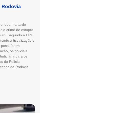
a Rodovia
prendeu, na tarde
elo crime de estupro
aulo. Segundo a PRF,
ante a fiscalização e
 e possuía um
ção, os policiais
udiciária para os
es da Polícia
trechos da Rodovia