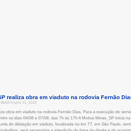
P realiza obra em viaduto na rodovia Fernão Dia
TIBAIA
julho 31, 2026
za obra em viaduto na rodovia Fernão Dias, Para a execução do servi
ntre os dias 04/08 e 07/08, das 7h às 17h A Motiva Minas_SP inicia na 
 junta de dilatação em viaduto, localizada no km 77, em São Paulo, sent
 trabalhos, será necessária a interdição da faixa da direita e do acos