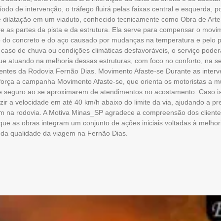
odo de intervenção, o tráfego fluirá pelas faixas central e esquerda, 
de dilatação em um viaduto, conhecido tecnicamente como Obra de Arte
e as partes da pista e da estrutura. Ela serve para compensar o movi
 do concreto e do aço causado por mudanças na temperatura e pelo p
 caso de chuva ou condições climáticas desfavoráveis, o serviço pode
e atuando na melhoria dessas estruturas, com foco no conforto, na s
lientes da Rodovia Fernão Dias. Movimento Afaste-se Durante as inter
rça a campanha Movimento Afaste-se, que orienta os motoristas a m
e seguro ao se aproximarem de atendimentos no acostamento. Caso iss
r a velocidade em até 40 km/h abaixo do limite da via, ajudando a p
m na rodovia. A Motiva Minas_SP agradece a compreensão dos cliente
que as obras integram um conjunto de ações iniciais voltadas à melhori
 da qualidade da viagem na Fernão Dias.