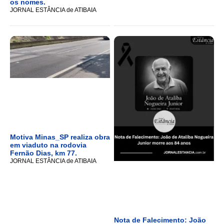
os nomes.
JORNAL ESTÂNCIA de ATIBAIA
Motiva Minas_SP realiza obra
em viaduto na rodovia
Fernão Dias, km 77.
JORNAL ESTÂNCIA de ATIBAIA
Nota de Falecimento: João