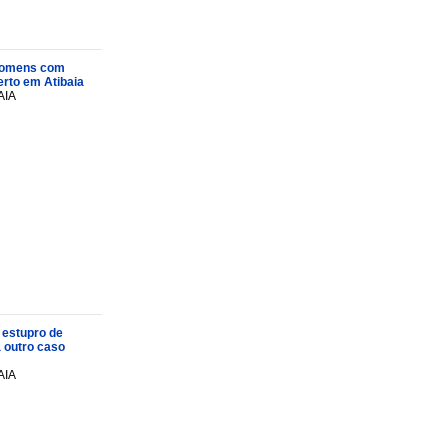
s homens com
rto em Atibaia
AIA
 estupro de
a outro caso
AIA