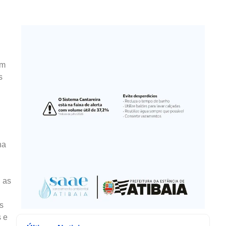
ém
s
na
, as
s
s e