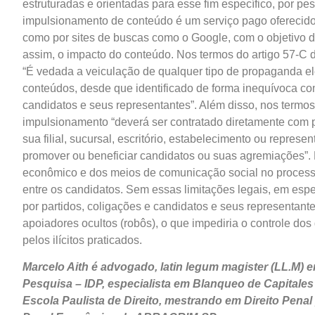
estruturadas e orientadas para esse fim específico, por p
impulsionamento de conteúdo é um serviço pago oferecido
como por sites de buscas como o Google, com o objetivo 
assim, o impacto do conteúdo. Nos termos do artigo 57-C d
“É vedada a veiculação de qualquer tipo de propaganda el
conteúdos, desde que identificado de forma inequívoca com
candidatos e seus representantes”. Além disso, nos termos
impulsionamento “deverá ser contratado diretamente com p
sua filial, sucursal, escritório, estabelecimento ou repre
promover ou beneficiar candidatos ou suas agremiações”. 
econômico e dos meios de comunicação social no processo 
entre os candidatos. Sem essas limitações legais, em esp
por partidos, coligações e candidatos e seus representant
apoiadores ocultos (robôs), o que impediria o controle d
pelos ilícitos praticados.
Marcelo Aith é advogado, latin legum magister (LL.M) e
Pesquisa – IDP, especialista em Blanqueo de Capitale
Escola Paulista de Direito, mestrando em Direito Pena