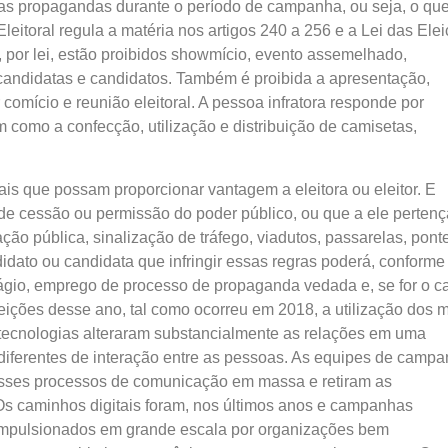
 das propagandas durante o período de campanha, ou seja, o qu
leitoral regula a matéria nos artigos 240 a 256 e a Lei das Ele
e, por lei, estão proibidos showmício, evento assemelhado,
 candidatas e candidatos. Também é proibida a apresentação,
comício e reunião eleitoral. A pessoa infratora responde por
 como a confecção, utilização e distribuição de camisetas,
is que possam proporcionar vantagem a eleitora ou eleitor. E
e cessão ou permissão do poder público, ou que a ele perten
 pública, sinalização de tráfego, viadutos, passarelas, pont
dato ou candidata que infringir essas regras poderá, conforme
frágio, emprego de processo de propaganda vedada e, se for o c
ições desse ano, tal como ocorreu em 2018, a utilização dos 
s tecnologias alteraram substancialmente as relações em uma
iferentes de interação entre as pessoas. As equipes de camp
sses processos de comunicação em massa e retiram as
Os caminhos digitais foram, nos últimos anos e campanhas
, impulsionados em grande escala por organizações bem