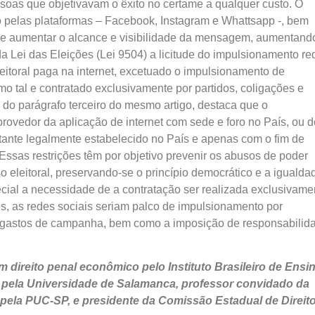
essoas que objetivavam o êxito no certame a qualquer custo. O
 pelas plataformas – Facebook, Instagram e Whattsapp -, bem
de aumentar o alcance e visibilidade da mensagem, aumentand
a Lei das Eleições (Lei 9504) a licitude do impulsionamento re
eitoral paga na internet, excetuado o impulsionamento de
o tal e contratado exclusivamente por partidos, coligações e
 do parágrafo terceiro do mesmo artigo, destaca que o
rovedor da aplicação de internet com sede e foro no País, ou d
sentante legalmente estabelecido no País e apenas com o fim de
Essas restrições têm por objetivo prevenir os abusos de poder
eleitoral, preservando-se o princípio democrático e a igualda
ecial a necessidade de a contratação ser realizada exclusivame
es, as redes sociais seriam palco de impulsionamento por
os gastos de campanha, bem como a imposição de responsabilid
m direito penal econômico pelo Instituto Brasileiro de Ensi
s pela Universidade de Salamanca, professor convidado da
l pela PUC-SP, e presidente da Comissão Estadual de Direit