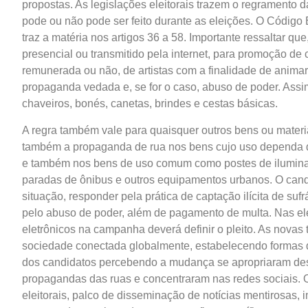
propostas. As legislações eleitorais trazem o regramento
pode ou não pode ser feito durante as eleições. O Código E
traz a matéria nos artigos 36 a 58. Importante ressaltar qu
presencial ou transmitido pela internet, para promoção de
remunerada ou não, de artistas com a finalidade de animar 
propaganda vedada e, se for o caso, abuso de poder. Assim
chaveiros, bonés, canetas, brindes e cestas básicas.
A regra também vale para quaisquer outros bens ou materia
também a propaganda de rua nos bens cujo uso dependa d
e também nos bens de uso comum como postes de iluminação
paradas de ônibus e outros equipamentos urbanos. O candi
situação, responder pela prática de captação ilícita de su
pelo abuso de poder, além de pagamento de multa. Nas ele
eletrônicos na campanha deverá definir o pleito. As nova
sociedade conectada globalmente, estabelecendo formas d
dos candidatos percebendo a mudança se apropriaram de
propagandas das ruas e concentraram nas redes sociais. 
eleitorais, palco de disseminação de notícias mentirosas