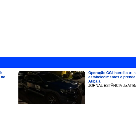
é
Operação GGI interdita três
 no
estabelecimentos e prend
Atibaia
JORNAL ESTÂNCIA de ATIB