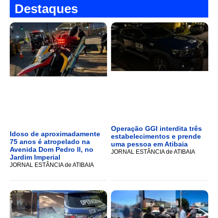
Destaques
Operação GGI interdita três
Idoso de aproximadamente
estabelecimentos e prende
75 anos é atropelado na
uma pessoa em Atibaia
Avenida Dom Pedro II, no
JORNAL ESTÂNCIA de ATIBAIA
Jardim Imperial
JORNAL ESTÂNCIA de ATIBAIA