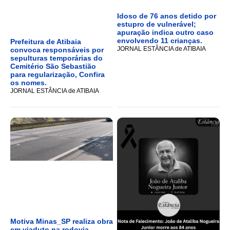
Idoso de 76 anos detido por
estupro de vulnerável;
apuração indica outro caso
envolvendo 11 crianças.
Prefeitura de Atibaia
JORNAL ESTÂNCIA de ATIBAIA
convoca responsáveis por
sepulturas temporárias do
Cemitério São Sebastião
para regularização, Confira
os nomes.
JORNAL ESTÂNCIA de ATIBAIA
Motiva Minas_SP realiza obra
em viaduto na rodovia