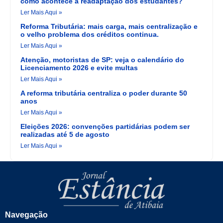
como acontece a readaptação dos estudantes?
Ler Mais Aqui »
Reforma Tributária: mais carga, mais centralização e
o velho problema dos créditos continua.
Ler Mais Aqui »
Atenção, motoristas de SP: veja o calendário do
Licenciamento 2026 e evite multas
Ler Mais Aqui »
A reforma tributária centraliza o poder durante 50
anos
Ler Mais Aqui »
Eleições 2026: convenções partidárias podem ser
realizadas até 5 de agosto
Ler Mais Aqui »
Navegação