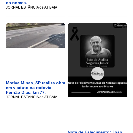
os nomes.
JORNAL ESTÂNCIA de ATIBAIA
Motiva Minas_SP realiza obra
em viaduto na rodovia
Fernão Dias, km 77.
JORNAL ESTÂNCIA de ATIBAIA
Nota de Falecimento: João